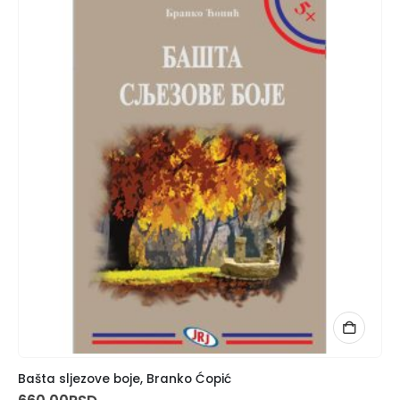
Bašta sljezove boje, Branko Ćopić