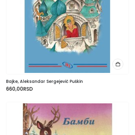
Bajke, Aleksandar Sergejevič Puškin
660,00
RSD