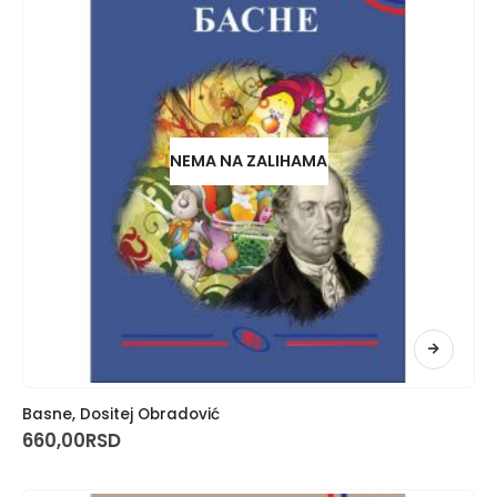
NEMA NA ZALIHAMA
Basne, Dositej Obradović
660,00
RSD