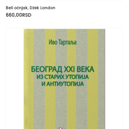
Beli očnjak, Džek London
660,00
RSD