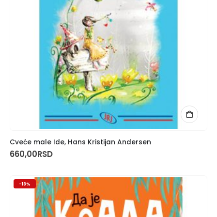
Cveće male Ide, Hans Kristijan Andersen
660,00
RSD
-18%