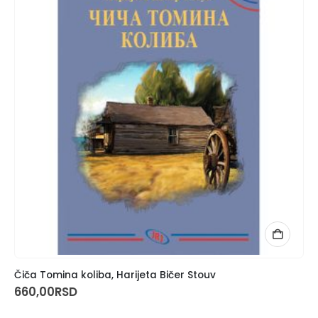
Čiča Tomina koliba, Harijeta Bičer Stouv
660,00
RSD