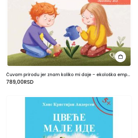
Čuvam prirodu jer znam koliko mi daje – ekološka empatija
789,00
RSD