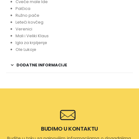
Cveće male Ide
Palčica
Ružno pače
Leteći kovčeg
Verenici
Mali i Veliki Klaus
Igla za krpljenje
Ole Lukoje
DODATNE INFORMACIJE
BUDIMO U KONTAKTU
Budite u toku sa najnovijim informacijama o događajima,