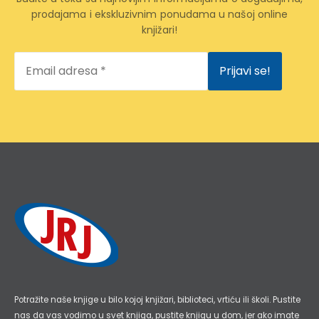
prodajama i ekskluzivnim ponudama u našoj online
knjižari!
Email
adresa
*
Potražite naše knjige u bilo kojoj knjižari, biblioteci, vrtiću ili školi. Pustite
nas da vas vodimo u svet knjiga, pustite knjigu u dom, jer ako imate