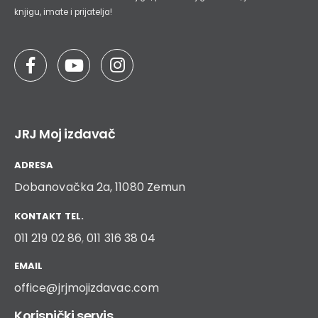
knjigu, imate i prijatelja!
JRJ Moj izdavač
ADRESA
Dobanovačka 2a, 11080 Zemun
KONTAKT TEL.
011 219 02 86
,
011 316 38 04
EMAIL
office@jrjmojizdavac.com
Korisnički servis