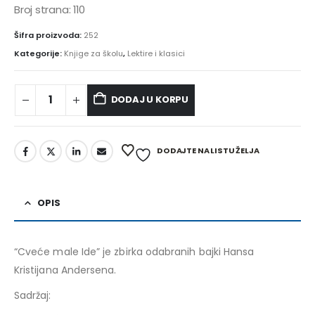
Broj strana: 110
Šifra proizvoda:
252
Kategorije:
Knjige za školu
,
Lektire i klasici
DODAJ U KORPU
Alternative:
DODAJTE NA LISTU ŽELJA
OPIS
“Cveće male Ide” je zbirka odabranih bajki Hansa
Kristijana Andersena.
Sadržaj: