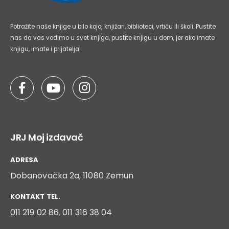
Potražite naše knjige u bilo kojoj knjižari, biblioteci, vrtiću ili školi. Pustite
nas da vas vodimo u svet knjiga, pustite knjigu u dom, jer ako imate
knjigu, imate i prijatelja!
JRJ Moj izdavač
ADRESA
Dobanovačka 2a, 11080 Zemun
KONTAKT TEL.
011 219 02 86
,
011 316 38 04