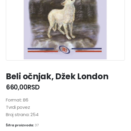
Beli očnjak, Džek London
660,00
RSD
Format: B6
Tvrdi povez
Broj strana: 254
Šifra proizvoda:
37