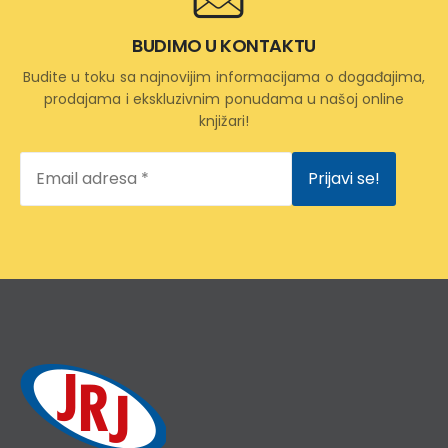
BUDIMO U KONTAKTU
Budite u toku sa najnovijim informacijama o događajima,
prodajama i ekskluzivnim ponudama u našoj online
knjižari!
Email
adresa
*