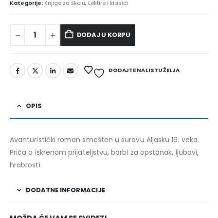
Kategorije:
Knjige za školu
,
Lektire i klasici
DODAJ U KORPU
Alternative:
DODAJTE NA LISTU ŽELJA
OPIS
Avanturistički roman smešten u surovu Aljasku 19. veka.
Priča o iskrenom prijateljstvu, borbi za opstanak, ljubavi,
hrabrosti.
DODATNE INFORMACIJE