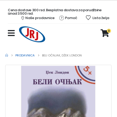
Cena dostave 300 rsd. Besplatna dostava za porudžbine
iznad 3.500 rsd.
Naše prodavnice
Pomoć
Lista želja
0
PRODAVNICA
BELI OČNJAK, DŽEK LONDON