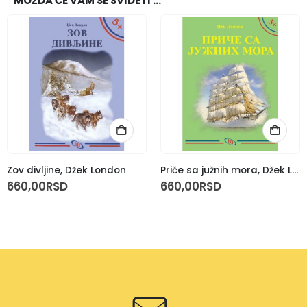
MOŽDA ĆE VAM SE SVIDETI …
Zov divljine, Džek London
Priče sa južnih mora, Džek London
660,00
RSD
660,00
RSD