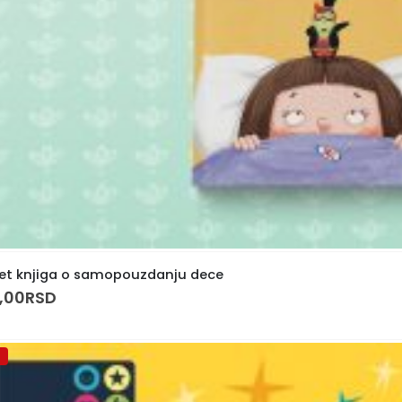
et knjiga o samopouzdanju dece
,00
RSD