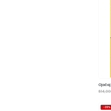
Ojačaj
814,00
-20%