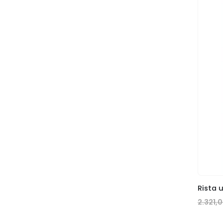
Rista 
2.321,