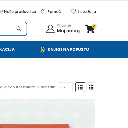
Naše prodavnice
Pomoć
Lista želja
Prijavi se
0
Moj nalog
KACIJA
KNJIGE NA POPUSTU
 je svih 11 rezultata
Prikazati: