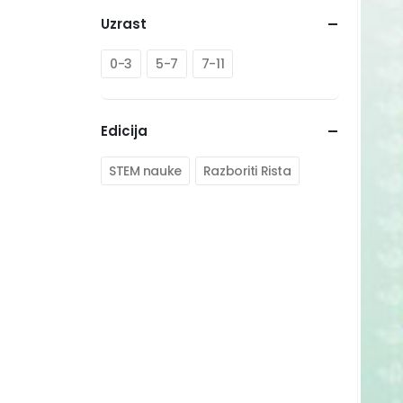
Uzrast
0-3
5-7
7-11
Edicija
STEM nauke
Razboriti Rista