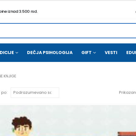
ne iznad 3.500 rsd.
DICIJE
DEČJA PSIHOLOGIJA
GIFT
VESTI
EDU
NE KNJIGE
 po:
Prikazano