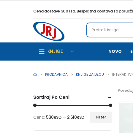
Cena dostave 300 rsd. Besplatna dostava za porudžbi
KNJIGE
NOVO
E
PRODAVNICA
KNJIGE ZA DECU
INTERAKTIV
Poređaj
Sortiraj Po Ceni
Cena:
530RSD
—
2.610RSD
Filter
Minimalna
Maksimalna
cena
cena