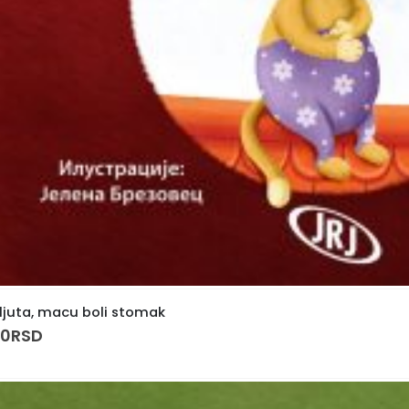
 ljuta, macu boli stomak
00
RSD