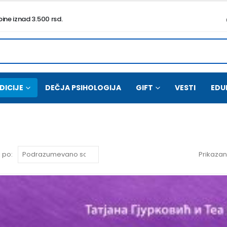
ne iznad 3.500 rsd.
DICIJE
DEČJA PSIHOLOGIJA
GIFT
VESTI
EDU
 po:
Prikazano