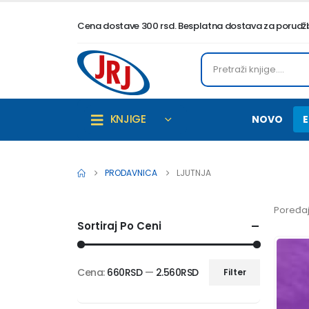
Cena dostave 300 rsd. Besplatna dostava za porudžbi
KNJIGE
NOVO
E
PRODAVNICA
LJUTNJA
Poređaj
Sortiraj Po Ceni
Cena:
660RSD
—
2.560RSD
Filter
Minimalna
Maksimalna
cena
cena