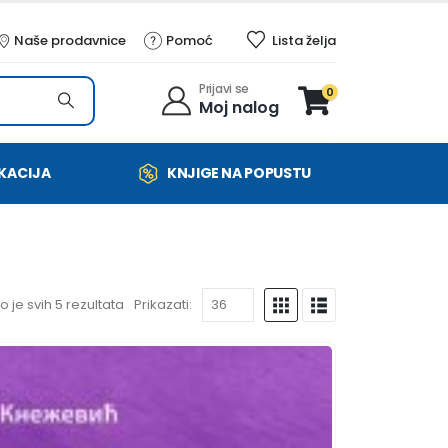
Naše prodavnice
Pomoć
Lista želja
Prijavi se
0
Moj nalog
KACIJA
KNJIGE NA POPUSTU
 je svih 5 rezultata
Prikazati: