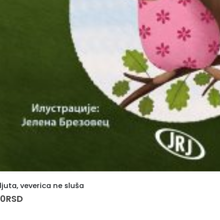
ljuta, veverica ne sluša
00
RSD