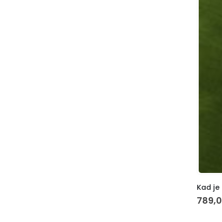
Kad je 
789,