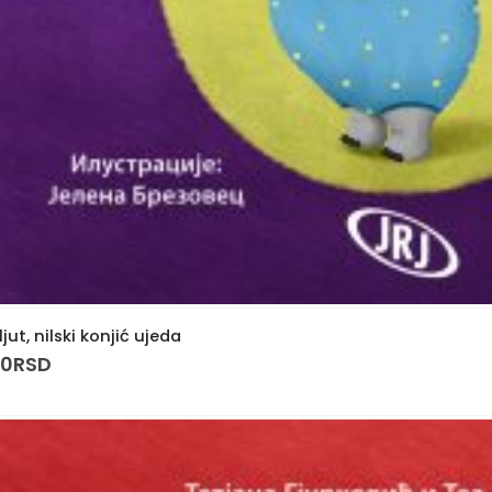
ljut, nilski konjić ujeda
00
RSD