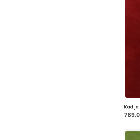
Kad je
789,