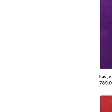
Kad je 
789,