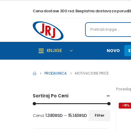
Cena dostave 300 rsd. Besplatna dostava za porudžbi
KNJIGE
NOVO
E
PRODAVNICA
MOTIVACIONE PRIČE
Poređaj
Sortiraj Po Ceni
-18%
Cena:
1.380RSD
—
15.140RSD
Filter
Minimalna
Maksimalna
cena
cena