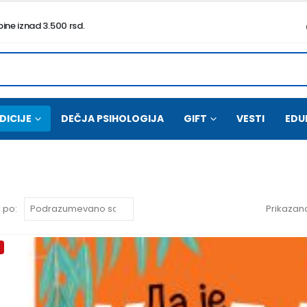
ne iznad 3.500 rsd.
DICIJE
DEČJA PSIHOLOGIJA
GIFT
VESTI
EDU
 po:
Prikazano