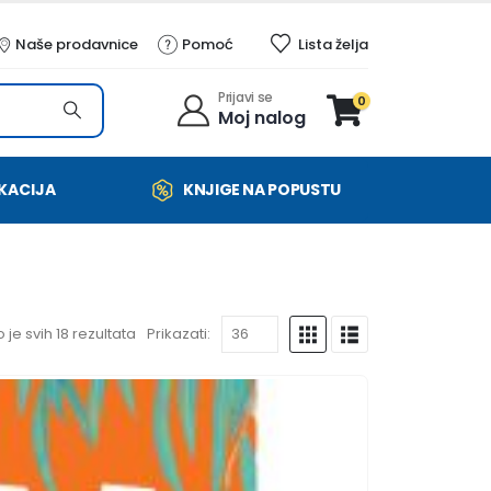
Naše prodavnice
Pomoć
Lista želja
Prijavi se
0
Moj nalog
KACIJA
KNJIGE NA POPUSTU
 je svih 18 rezultata
Prikazati: