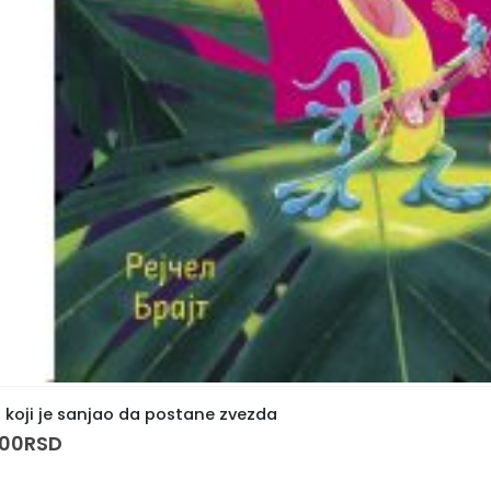
 koji je sanjao da postane zvezda
,00
RSD