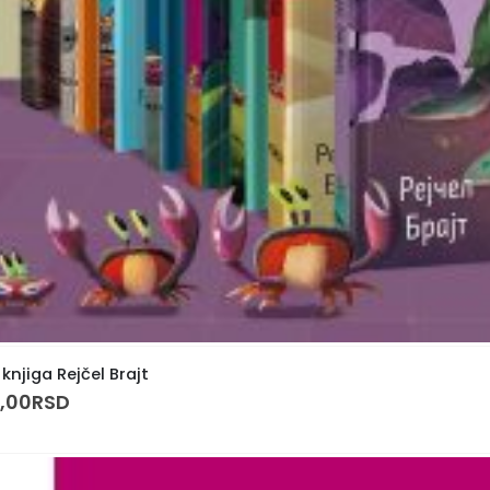
 knjiga Rejčel Brajt
6,00
RSD