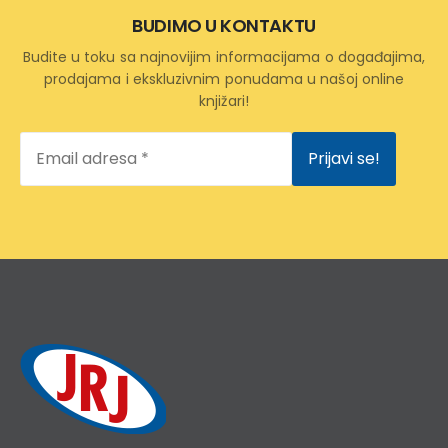
BUDIMO U KONTAKTU
Budite u toku sa najnovijim informacijama o događajima,
prodajama i ekskluzivnim ponudama u našoj online
knjižari!
Email
adresa
*