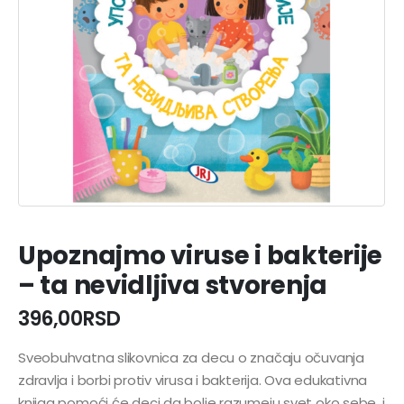
Upoznajmo viruse i bakterije
– ta nevidljiva stvorenja
396,00
RSD
Sveobuhvatna slikovnica za decu o značaju očuvanja
zdravlja i borbi protiv virusa i bakterija. Ova edukativna
knjiga pomoći će deci da bolje razumeju svet oko sebe, i