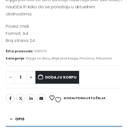
naučiće ih kako da se ponašaju u aktuelnim
okolnostima.
Povez: mek
Format: A4
Broj strana: 24
Šifra proizvoda:
1080170
Kategorije:
Knjige za decu
,
Moje prve knjige
,
Priručnici
,
Slikovnice
DODAJ U KORPU
Alternative:
DODAJTE NA LISTU ŽELJA
OPIS