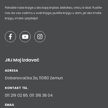
Potražite naše knjige u bilo kojoj knjižari, biblioteci, vrtiću ili školi. Pustite
nas da vas vodimo u svet knjiga, pustite knjigu u dom, jer ako imate
knjigu, imate i prijatelja!
JRJ Moj izdavač
ADRESA
Dobanovačka 2a, 11080 Zemun
KONTAKT TEL.
011 219 02 86
,
011 316 38 04
EMAIL