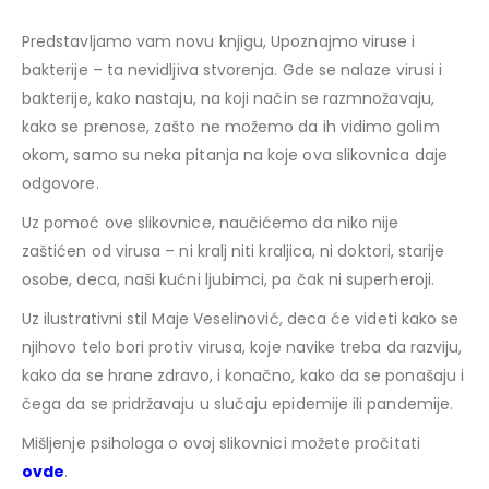
Predstavljamo vam novu knjigu, Upoznajmo viruse i
bakterije – ta nevidljiva stvorenja. Gde se nalaze virusi i
bakterije, kako nastaju, na koji način se razmnožavaju,
kako se prenose, zašto ne možemo da ih vidimo golim
okom, samo su neka pitanja na koje ova slikovnica daje
odgovore.
Uz pomoć ove slikovnice, naučićemo da niko nije
zaštićen od virusa – ni kralj niti kraljica, ni doktori, starije
osobe, deca, naši kućni ljubimci, pa čak ni superheroji.
Uz ilustrativni stil Maje Veselinović, deca će videti kako se
njihovo telo bori protiv virusa, koje navike treba da razviju,
kako da se hrane zdravo, i konačno, kako da se ponašaju i
čega da se pridržavaju u slučaju epidemije ili pandemije.
Mišljenje psihologa o ovoj slikovnici možete pročitati
ovde
.