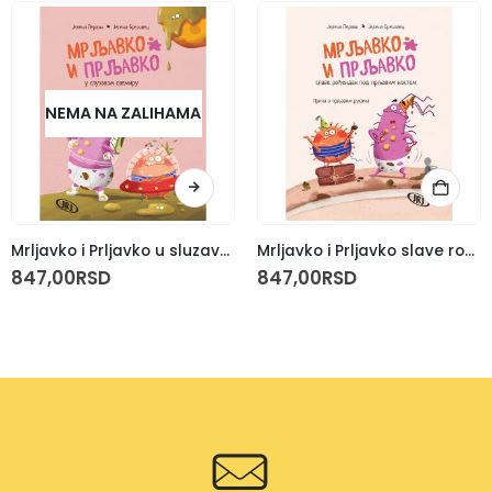
NEMA NA ZALIHAMA
Mrljavko i Prljavko u sluzavom svemiru – Priča o čačkanju nosa
Mrljavko i Prljavko slave rođendan pod prljavim noktom – Priča o prljavim rukama
847,00
RSD
847,00
RSD