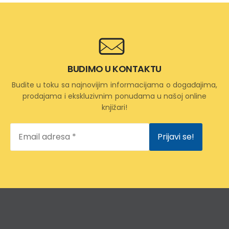
BUDIMO U KONTAKTU
Budite u toku sa najnovijim informacijama o događajima,
prodajama i ekskluzivnim ponudama u našoj online
knjižari!
Email
adresa
*