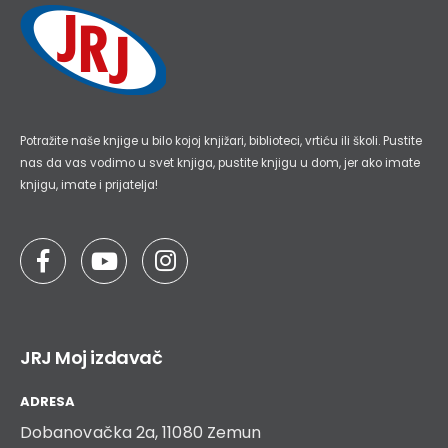
Potražite naše knjige u bilo kojoj knjižari, biblioteci, vrtiću ili školi. Pustite
nas da vas vodimo u svet knjiga, pustite knjigu u dom, jer ako imate
knjigu, imate i prijatelja!
JRJ Moj izdavač
ADRESA
Dobanovačka 2a, 11080 Zemun