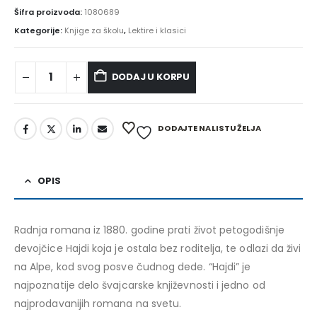
Šifra proizvoda:
1080689
Kategorije:
Knjige za školu
,
Lektire i klasici
DODAJ U KORPU
Alternative:
DODAJTE NA LISTU ŽELJA
OPIS
Radnja romana iz 1880. godine prati život petogodišnje
devojčice Hajdi koja je ostala bez roditelja, te odlazi da živi
na Alpe, kod svog posve čudnog dede. “Hajdi” je
najpoznatije delo švajcarske književnosti i jedno od
najprodavanijih romana na svetu.