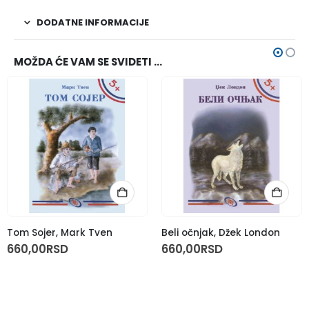
DODATNE INFORMACIJE
MOŽDA ĆE VAM SE SVIDETI …
Tom Sojer, Mark Tven
Beli očnjak, Džek London
660,00
RSD
660,00
RSD