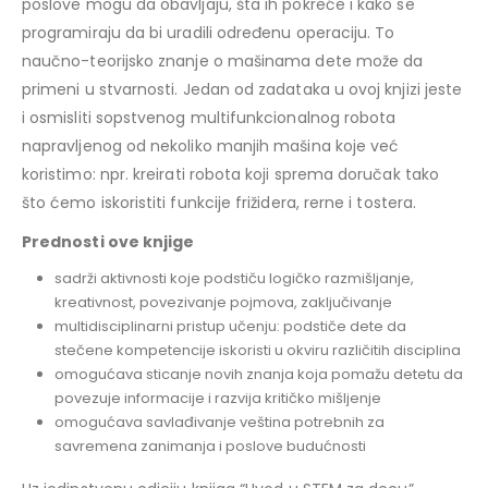
poslove mogu da obavljaju, šta ih pokreće i kako se
programiraju da bi uradili određenu operaciju. To
naučno-teorijsko znanje o mašinama dete može da
primeni u stvarnosti. Jedan od zadataka u ovoj knjizi jeste
i osmisliti sopstvenog multifunkcionalnog robota
napravljenog od nekoliko manjih mašina koje već
koristimo: npr. kreirati robota koji sprema doručak tako
što ćemo iskoristiti funkcije frižidera, rerne i tostera.
Prednosti ove knjige
sadrži aktivnosti koje podstiču logičko razmišljanje,
kreativnost, povezivanje pojmova, zaključivanje
multidisciplinarni pristup učenju: podstiče dete da
stečene kompetencije iskoristi u okviru različitih disciplina
omogućava sticanje novih znanja koja pomažu detetu da
povezuje informacije i razvija kritičko mišljenje
omogućava savlađivanje veština potrebnih za
savremena zanimanja i poslove budućnosti