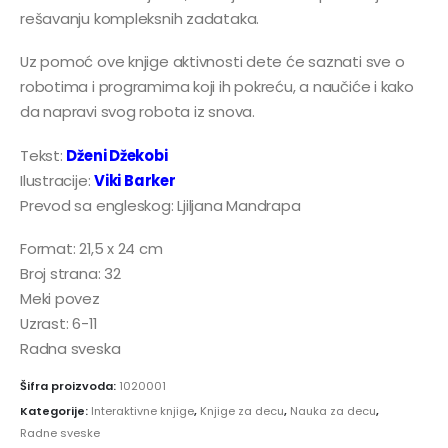
rešavanju kompleksnih zadataka.
Uz pomoć ove knjige aktivnosti dete će saznati sve o
robotima i programima koji ih pokreću, a naučiće i kako
da napravi svog robota iz snova.
Tekst:
Dženi Džekobi
Ilustracije:
Viki Barker
Prevod sa engleskog: Ljiljana Mandrapa
Format: 21,5 x 24 cm
Broj strana: 32
Meki povez
Uzrast: 6-11
Radna sveska
Šifra proizvoda:
1020001
Kategorije:
Interaktivne knjige
,
Knjige za decu
,
Nauka za decu
,
Radne sveske