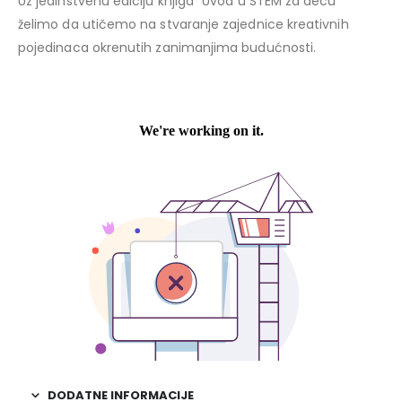
Uz jedinstvenu ediciju knjiga “Uvod u STEM za decu”
želimo da utičemo na stvaranje zajednice kreativnih
pojedinaca okrenutih zanimanjima budućnosti.
DODATNE INFORMACIJE