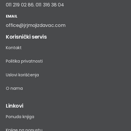
011 219 02 86
,
011 316 38 04
EMAIL
office@jrjmojizdavac.com
Korisnički servis
Kontakt
Politika privatnosti
Uslovi korišćenja
O nama
Linkovi
Ponuda knjiga
Knjige na popustu