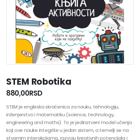
STEM Robotika
880,00
RSD
STEM je engleska skraćenica za nauku, tehnologiju,
inženjerstvo i matematiku (science, technology,
engineering and maths). To je jedinstveni model učenja
koji ove nauke integriše u jedan sistem, a temelji se na
stvarnim interakcijama, razvoju kreativnih potencijala i