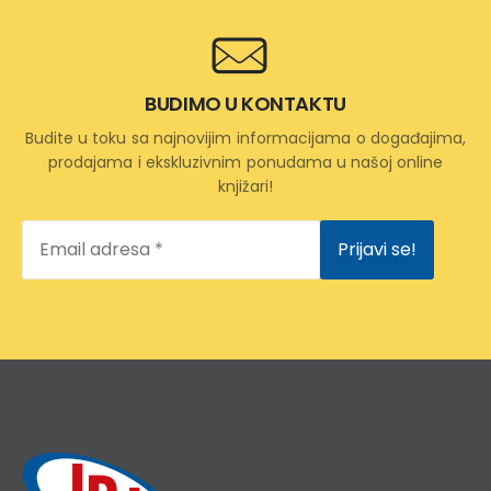
BUDIMO U KONTAKTU
Budite u toku sa najnovijim informacijama o događajima,
prodajama i ekskluzivnim ponudama u našoj online
knjižari!
Email
adresa
*