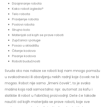
Dizajniranje robota
Kako robot izgleda?
Telo robota
Pravljenje robota
Poslovi robota
Strujno kolo
Materijali od kojih se prave roboti
Zupčanici i poluge
Posao u skladištu
Čitanje kodova
Pisanje kodova
Roboti budućnosti
Svuda oko nas nalaze se roboti koji nam mnogo pomažu
u svakodnevici ili obavljanju nekih radnji koje čovek ne bi
mogao. Robot nije samo „limeni čovek“, to je svaka
mašina koja radi samostalno: npr. automat za kafu i
slatkiše ili robot u fabričkoj proizvodnji. Dete će takođe
naučiti od kojih materijala se prave roboti, koje sve