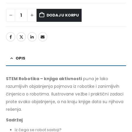
DODAJ U KORPU
Alternative:
OPIS
STEM Robotika – knjiga aktivnosti
puna je lako
razumljivih objašnjenja pojmova iz robotike i zanimljivih
činjenica o robotima. Ilustrovane vežbe i praktični zadaci
prate svako objašnjenje, a na kraju knjige data su njihova
rešenja.
Sadržaj
Iz čega se robot sastoji?