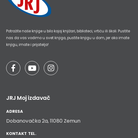
Potražite naše knjige u bilo kojoj knjižari, biblioteci, vrtiću ili školi. Pustite
nas da vas vodimo u svet knjiga, pustite knjigu u dom, jer ako imate
knjigu, imate i prijatelja!
JRJ Moj izdavač
ADRESA
Dobanovačka 2a, 11080 Zemun
KONTAKT TEL.