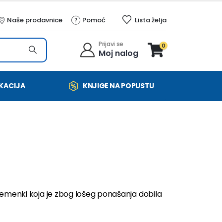
Naše prodavnice
Pomoć
Lista želja
Prijavi se
0
Moj nalog
KACIJA
KNJIGE NA POPUSTU
 semenki koja je zbog lošeg ponašanja dobila