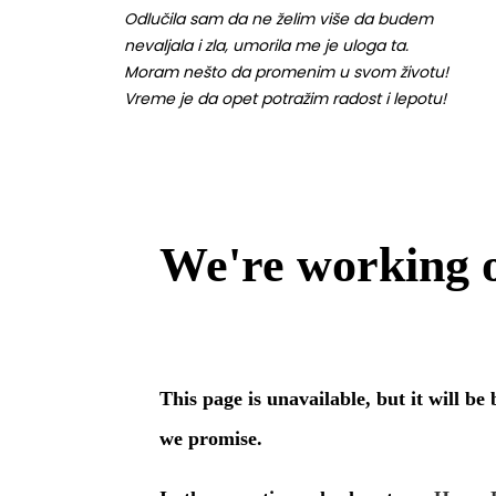
Odlučila sam da ne želim više da budem
nevaljala i zla, umorila me je uloga ta.
Moram nešto da promenim u svom životu!
Vreme je da opet potražim radost i lepotu!