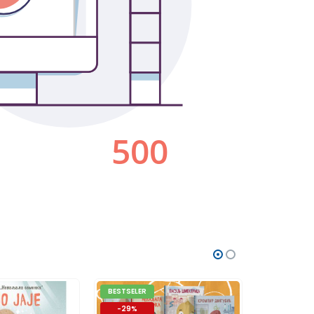
BESTSELER
-19%
-29%