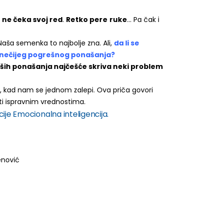
a
ne čeka svoj red
.
Retko pere
ruke
… Pa čak i
. Naša semenka to najbolje zna. Ali,
da li se
 nečijeg pogrešnog ponašanja?
oših ponašanja najčešće skriva neki problem
nuti, kad nam se jednom zalepi. Ova priča govori
ati ispravnim vrednostima.
cije Emocionalna inteligencija.
enović