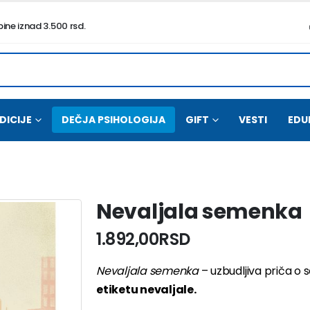
ne iznad 3.500 rsd.
DICIJE
DEČJA PSIHOLOGIJA
GIFT
VESTI
EDU
Nevaljala semenka
1.892,00
RSD
Nevaljala semenka
– uzbudljiva priča o
etiketu nevaljale.