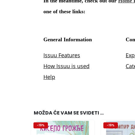
MOŽDA ĆE VAM SE SVIDETI …
-19%
-19%