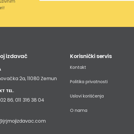
*
uzivnim
ri!
oj izdavač
Korisnički servis
Kontakt
A
ovačka 2a, 11080 Zemun
Politika privatnosti
T TEL.
Uslovi korišćenja
9 02 86
,
011 316 38 04
O nama
@jrjmojizdavac.com