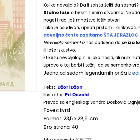
Koliko nevaljala? Da li zaista želiš da saznaš?
Stalno laže
o besmislenim stvarima. Nikad
noge! I radi još mnoštvo loših stvari.
Lako je osuđivati, upirati prstom i kritikovati
dovoljno često zapitamo ŠTA JE RAZLOG
Nevaljala semenka
nas podseća da se
iza l
ili loše iskustvo.
Etiketu nevaljalog nije lako nositi, ali ni ski
upravo o toj borbi i težnji da se semenka vr
Jedna od sedam legendarnih priča
iz
edi
Tekst
:
Džori Džon
Ilustrator
:
Pit Osvald
Prevod sa engleskog: Sandra Dosković Ognj
Povez: tvrd
Format: 23,5 х 28,5 cm
Broj strana: 40
Šifra proizvoda:
1080723