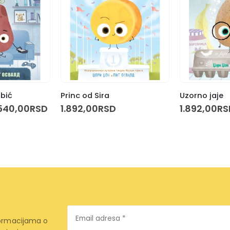
bić
Princ od Sira
Uzorno jaje
riginalna
Trenutna
.540,00
RSD
1.892,00
RSD
1.892,00
RS
ena
cena
je:
la:
1.540,00RSD.
.892,00RSD.
Email
formacijama o
adresa