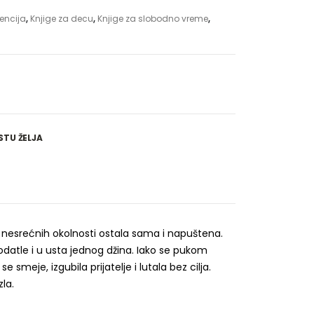
encija
,
Knjige za decu
,
Knjige za slobodno vreme
,
STU ŽELJA
m nesrećnih okolnosti ostala sama i napuštena.
odatle i u usta jednog džina. Iako se pukom
meje, izgubila prijatelje i lutala bez cilja.
la.