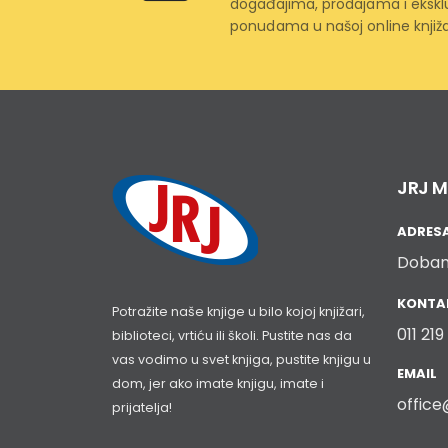
događajima, prodajama i ekskl
ponudama u našoj online knjiža
JRJ M
ADRES
Doban
KONTAK
Potražite naše knjige u bilo kojoj knjižari,
011 21
biblioteci, vrtiću ili školi. Pustite nas da
vas vodimo u svet knjiga, pustite knjigu u
EMAIL
dom, jer ako imate knjigu, imate i
office
prijatelja!