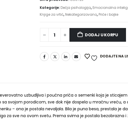
Kategorije:
Dečja psihologija
,
Emocionalna intelig
Knjige za vrtić
,
Nekategorizovano
,
Priče i bajke
DODAJ U KORPU
Alternative:
DODAJTE NA LI
neverovatno uzbudljiva i poučna priča o semenki koja je sticaje
ćno sa svojom porodicom, sve dok nije dospela u mračnu vreću, a 
 – ona je postala nevaljala. Bila je puna besa, prestala je da se s
 briga za sve na ovom svetu. Prema svima je postala bezobrazna i z