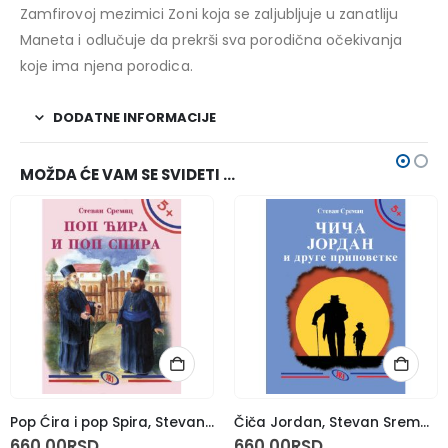
Zamfirovoj mezimici Zoni koja se zaljubljuje u zanatliju
Maneta i odlučuje da prekrši sva porodična očekivanja
koje ima njena porodica.
DODATNE INFORMACIJE
MOŽDA ĆE VAM SE SVIDETI …
Pop Ćira i pop Spira, Stevan Sremac
Čiča Jordan, Stevan Sremac
660,00
RSD
660,00
RSD