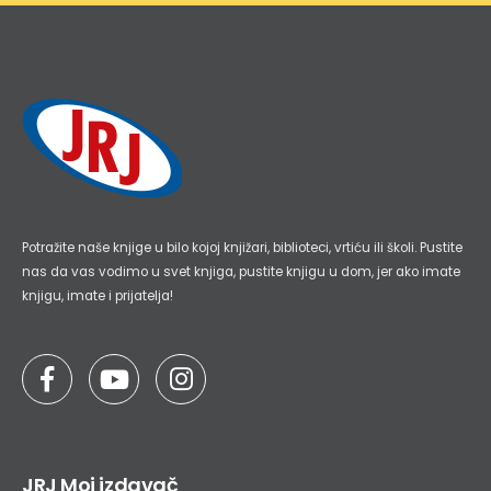
Potražite naše knjige u bilo kojoj knjižari, biblioteci, vrtiću ili školi. Pustite
nas da vas vodimo u svet knjiga, pustite knjigu u dom, jer ako imate
knjigu, imate i prijatelja!
JRJ Moj izdavač