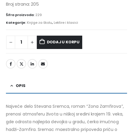
Broj strana: 205
Šifra proizvoda:
229
Kategorije:
Knjige za školu
,
Lektire i klasici
DODAJ U KORPU
Alternative:
OPIS
Najveće delo Stevana Sremca, roman “Zona Zamfirova”,
prenosi atmosferu života u niškoj sredini krajem 19. veka,
gde odrasta najlepša devojka u gradu, ćerka imućnog
hadži-Zamfira. Sremac maestralno pripoveda priču o