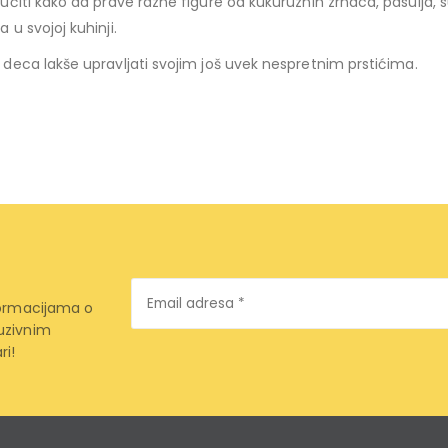
aučiti kako da prave razne figure od kukuruznih zrnaca, pasulja, 
 u svojoj kuhinji.
deca lakše upravljati svojim još uvek nespretnim prstićima.
Email
formacijama o
adresa
*
uzivnim
ri!