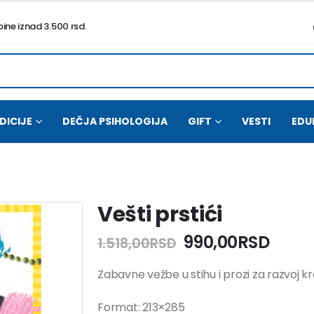
ne iznad 3.500 rsd.
DICIJE
DEČJA PSIHOLOGIJA
GIFT
VESTI
EDU
Vešti prstići
Originalna
Tren
990,00
RSD
1.518,00
RSD
cena
cena
je
je:
Zabavne vežbe u stihu i prozi za razvoj kre
bila:
990,0
1.518,00RSD.
Format: 213×285