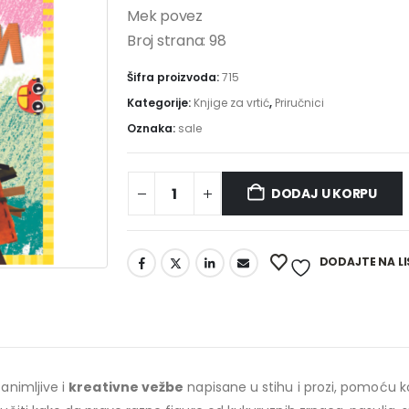
Mek povez
Broj strana: 98
Šifra proizvoda:
715
Kategorije:
Knjige za vrtić
,
Priručnici
Oznaka:
sale
DODAJ U KORPU
Alternative:
DODAJTE NA LI
animljive i
kreativne vežbe
napisane u stihu i prozi, pomoću ko