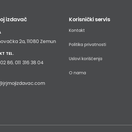
oj izdavač
Korisnički servis
Kontakt
A
ovačka 2a, 11080 Zemun
Politika privatnosti
T TEL.
Uslovi korišćenja
9 02 86
,
011 316 38 04
O nama
@jrjmojizdavac.com