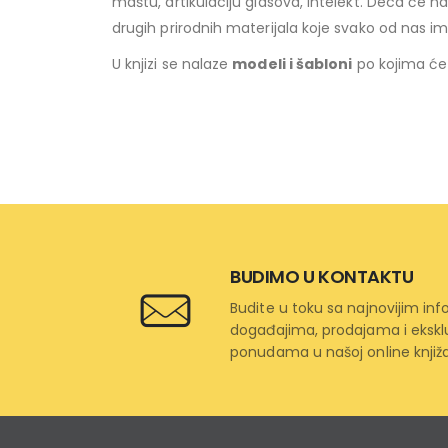
maštu, artikulaciju glasova, intelekt. Deca će n
drugih prirodnih materijala koje svako od nas ima
U knjizi se nalaze
modeli i šabloni
po kojima će 
BUDIMO U KONTAKTU
Budite u toku sa najnovijim in
događajima, prodajama i ekskl
ponudama u našoj online knjiža