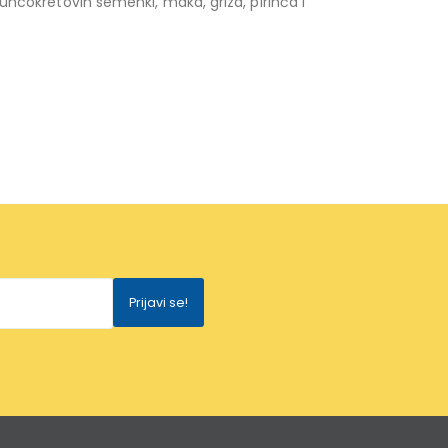
suncokretovih semenki, maka, griza, pirinča i