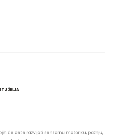
STU ŽELJA
jih će dete razvijati senzornu motoriku, pažnju,