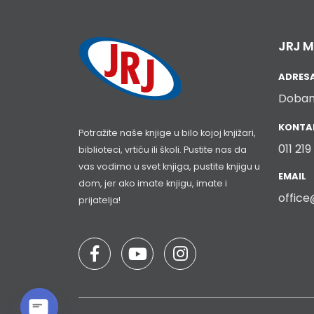
JRJ M
ADRES
Doban
KONTAK
Potražite naše knjige u bilo kojoj knjižari,
011 21
biblioteci, vrtiću ili školi. Pustite nas da
vas vodimo u svet knjiga, pustite knjigu u
EMAIL
dom, jer ako imate knjigu, imate i
office
prijatelja!