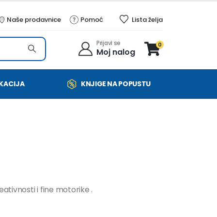
Naše prodavnice
Pomoć
Lista želja
Prijavi se
0
Moj nalog
KACIJA
KNJIGE NA POPUSTU
utna
ativnosti i fine motorike .
0RSD.