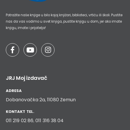
Potražite naše knjige u bilo kojoj knjižari, biblioteci, vrtiću ili školi. Pustite
nas da vas vodimo u svet knjiga, pustite knjigu u dom, jer ako imate
knjigu, imate i prijatelja!
JRJ Moj izdavač
ADRESA
Dobanovačka 2a, 11080 Zemun
KONTAKT TEL.
011 219 02 86
,
011 316 38 04