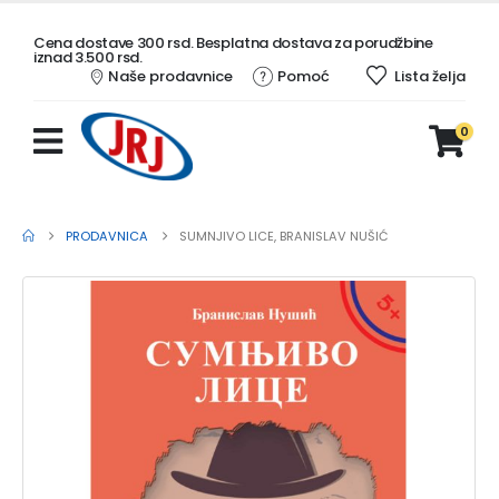
Cena dostave 300 rsd. Besplatna dostava za porudžbine
iznad 3.500 rsd.
Naše prodavnice
Pomoć
Lista želja
0
PRODAVNICA
SUMNJIVO LICE, BRANISLAV NUŠIĆ