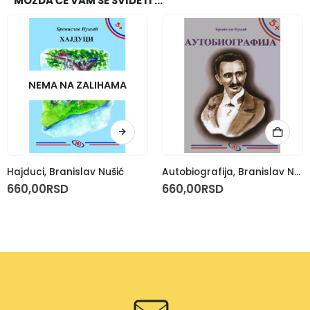
MOŽDA ĆE VAM SE SVIDETI …
NEMA NA ZALIHAMA
Hajduci, Branislav Nušić
Autobiografija, Branislav Nušić
660,00
RSD
660,00
RSD