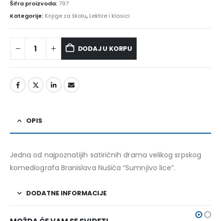
Šifra proizvoda:
797
Kategorije:
Knjige za školu
,
Lektire i klasici
DODAJ U KORPU
Alternative:
OPIS
Jedna od najpoznatijih satiričnih drama velikog srpskog
komediografa Branislava Nušića “Sumnjivo lice”.
DODATNE INFORMACIJE