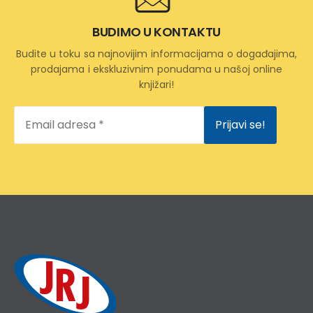
BUDIMO U KONTAKTU
Budite u toku sa najnovijim informacijama o događajima,
prodajama i ekskluzivnim ponudama u našoj online
knjižari!
Email
adresa
*