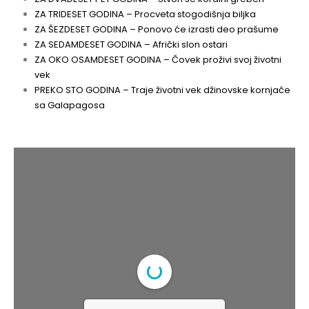
ZA TRIDESET GODINA – Procveta stogodišnja biljka
ZA ŠEZDESET GODINA – Ponovo će izrasti deo prašume
ZA SEDAMDESET GODINA – Afrički slon ostari
ZA OKO OSAMDESET GODINA – Čovek proživi svoj životni
vek
PREKO STO GODINA – Traje životni vek džinovske kornjače
sa Galapagosa