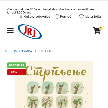
Cena dostave 300 rsd. Besplatna dostava za porudžbine
iznad 3.500 rsd.
Naše prodavnice
Pomoć
Lista želja
0
PRODAVNICA
STRPLJENJE
BESTSELER
-28%