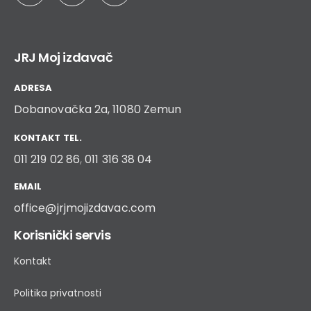
Potražite naše knjige u bilo kojoj knjižari, biblioteci, vrtiću ili školi. Pustite
nas da vas vodimo u svet knjiga, pustite knjigu u dom, jer ako imate
knjigu, imate i prijatelja!
JRJ Moj izdavač
ADRESA
Dobanovačka 2a, 11080 Zemun
KONTAKT TEL.
011 219 02 86
,
011 316 38 04
EMAIL
office@jrjmojizdavac.com