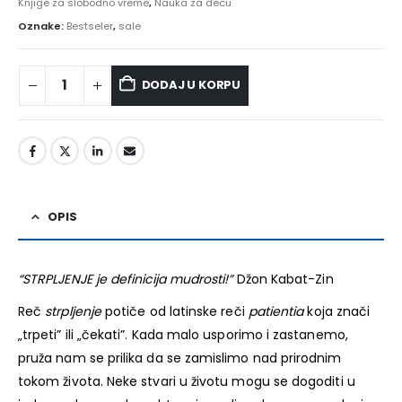
Knjige za slobodno vreme
,
Nauka za decu
Oznake:
Bestseler
,
sale
DODAJ U KORPU
Alternative:
OPIS
“STRPLJENJE je definicija mudrosti!”
Džon Kabat-Zin
Reč
strpljenje
potiče od latinske reči
patientia
koja znači
„trpeti” ili „čekati”. Kada malo usporimo i zastanemo,
pruža nam se prilika da se zamislimo nad prirodnim
tokom života. Neke stvari u životu mogu se dogoditi u