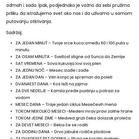
odmah i sada. Ipak, podjednako je važno da sebi pružimo
priliku da istražujemo svet oko nas i da uživamo u samom
putovanju otkrivanja.
Sadržaj:
ZA JEDAN MINUT – Tvoje srce kuca između 60 i 100 puta u
minutu
ZA OSAM MINUTA – Svetlost stigne od Sunca do Zemlje
SAT VREMENA – Sova kukuvija lovi svoj plen
ZA JEDNU NOĆ – Mesec izađe i zađe
ZA JEDAN DAN – Vilin konjic je spreman da poleti
DVANAEST DANA – Kos leži na jajima
ZA DVE NEDELJE – Kamila pređe pustinju u potrazi za
vodom
MESEC DANA – Traje jedan ciklus Mesečevih mena
TOKOM NEKOLIKO MESECI -Medeni mrav pravi zalihe hrane
TOKOM JEDNE ZIME – Medved grizli čeka dolazak proleća
ZA DEVET MESECI – Beba će se roditi
ZA GODINU DANA – Drvo jabuke rodiće plodove
ZA DVADESET PET GODINA – Stvori se koralni greben