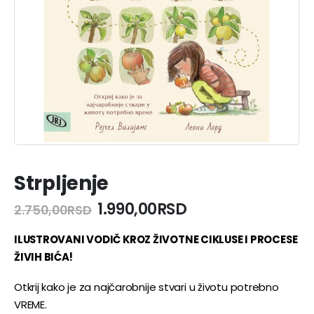
Strpljenje
Originalna
Trenutna
1.990,00
RSD
2.750,00
RSD
cena
cena
je
je:
ILUSTROVANI VODIČ KROZ ŽIVOTNE CIKLUSE I PROCESE
bila:
1.990,00RSD.
ŽIVIH BIĆA!
2.750,00RSD.
Otkrij kako je za najčarobnije stvari u životu potrebno
VREME.