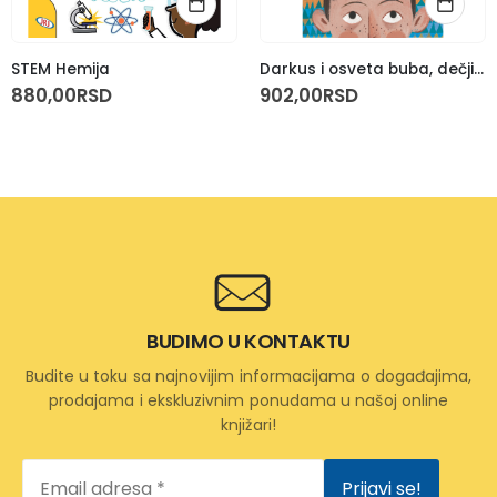
STEM Hemija
Darkus i osveta buba, dečji roman
880,00
RSD
902,00
RSD
BUDIMO U KONTAKTU