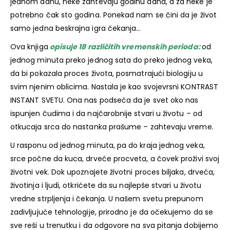
jednom danu, neke zahtevaju godinu dana, a za neke je
potrebno čak sto godina. Ponekad nam se čini da je život
samo jedna beskrajna igra čekanja…
Ova knjiga
opisuje 18 različitih vremenskih perioda:
od
jednog minuta preko jednog sata do preko jednog veka,
da bi pokazala proces života, posmatrajući biologiju u
svim njenim oblicima. Nastala je kao svojevrsni KONTRAST
INSTANT SVETU. Ona nas podseća da je svet oko nas
ispunjen čudima i da najčarobnije stvari u životu – od
otkucaja srca do nastanka prašume – zahtevaju vreme.
U rasponu od jednog minuta, pa do kraja jednog veka,
srce počne da kuca, drveće procveta, a čovek proživi svoj
životni vek. Dok upoznajete životni proces biljaka, drveća,
životinja i ljudi, otkrićete da su najlepše stvari u životu
vredne strpljenja i čekanja. U našem svetu prepunom
zadivljujuće tehnologije, prirodno je da očekujemo da se
sve reši u trenutku i da odgovore na sva pitanja dobijemo