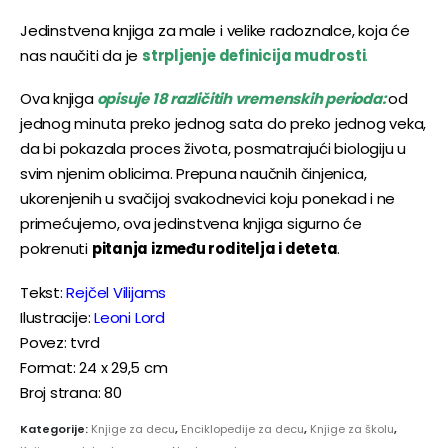
Jedinstvena knjiga za male i velike radoznalce, koja će
nas naučiti da je
strpljenje definicija mudrosti
.
Ova knjiga
opisuje 18 različitih vremenskih perioda:
od
jednog minuta preko jednog sata do preko jednog veka,
da bi pokazala proces života, posmatrajući biologiju u
svim njenim oblicima. Prepuna naučnih činjenica,
ukorenjenih u svačijoj svakodnevici koju ponekad i ne
primećujemo, ova jedinstvena knjiga sigurno će
pokrenuti
pitanja između roditelja i deteta
.
Tekst:
Rejčel Vilijams
Ilustracije:
Leoni Lord
Povez: tvrd
Format: 24 x 29,5 cm
Broj strana: 80
Kategorije:
Knjige za decu
,
Enciklopedije za decu
,
Knjige za školu
,