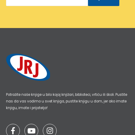
Budite u toku sa najnovijim informacijama o događajima,
prodajama i ekskluzivnim ponudama u našoj online
knjižari!
Email
adresa
*