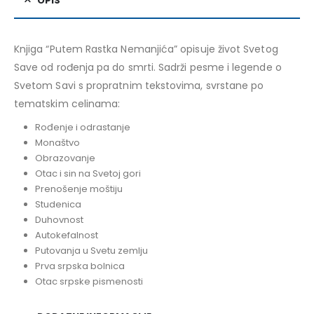
OPIS
Knjiga “Putem Rastka Nemanjića” opisuje život Svetog
Save od rođenja pa do smrti. Sadrži pesme i legende o
Svetom Savi s propratnim tekstovima, svrstane po
tematskim celinama:
Rođenje i odrastanje
Monaštvo
Obrazovanje
Otac i sin na Svetoj gori
Prenošenje moštiju
Studenica
Duhovnost
Autokefalnost
Putovanja u Svetu zemlju
Prva srpska bolnica
Otac srpske pismenosti