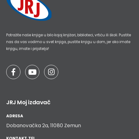
Potražite naše knjige u bilo kojoj knjižari, biblioteci, vrtiću ili školi. Pustite
nas da vas vodimo u svet knjiga, pustite knjigu u dom, jer ako imate
knjigu, imate i prijatelja!
JRJ Moj izdavač
ADRESA
Dobanovačka 2a, 11080 Zemun
KONTAKT TEL.