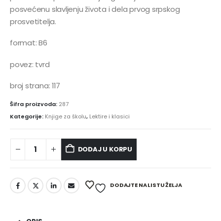
posvećenu slavljenju života i dela prvog srpskog
prosvetitelja.
format: B6
povez: tvrd
broj strana: 117
Šifra proizvoda:
287
Kategorije:
Knjige za školu
,
Lektire i klasici
DODAJ U KORPU
Alternative:
DODAJTE NA LISTU ŽELJA