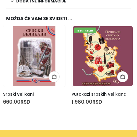
DODATNE INFORMACIJE
MOŽDA ĆE VAM SE SVIDETI …
BESTSELER
Srpski velikani
Putokazi srpskih velikana
660,00
RSD
1.980,00
RSD