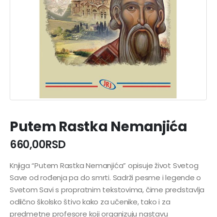
Putem Rastka Nemanjića
660,00
RSD
Knjiga “Putem Rastka Nemanjića” opisuje život Svetog
Save od rođenja pa do smrti. Sadrži pesme i legende o
Svetom Savi s propratnim tekstovima, čime predstavlja
odlično školsko štivo kako za učenike, tako i za
predmetne profesore koji organizuju nastavu