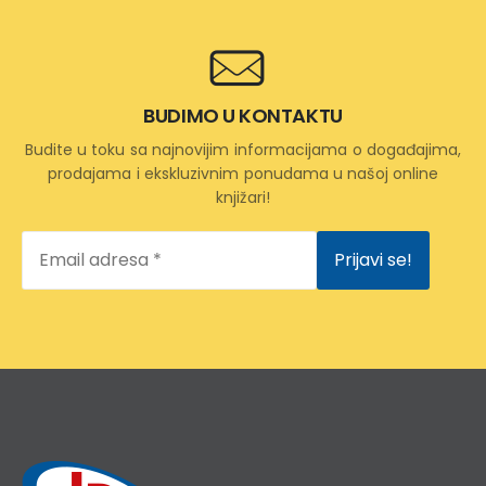
BUDIMO U KONTAKTU
Budite u toku sa najnovijim informacijama o događajima,
prodajama i ekskluzivnim ponudama u našoj online
knjižari!
Email
adresa
*