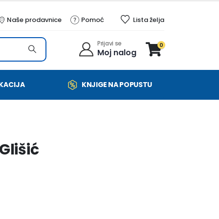
Naše prodavnice
Pomoć
Lista želja
Prijavi se
0
Moj nalog
KACIJA
KNJIGE NA POPUSTU
Glišić