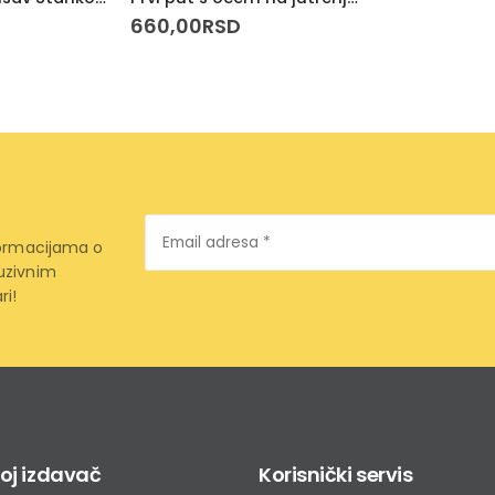
660,00
RSD
Email
formacijama o
adresa
*
uzivnim
ri!
oj izdavač
Korisnički servis