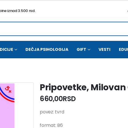
ne iznad 3.500 rsd.
DICIJE
DEČJA PSIHOLOGIJA
GIFT
VESTI
EDU
Pripovetke, Milovan 
660,00
RSD
povez: tvrd
format: B6