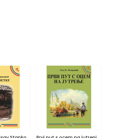
Pripovetke, Borisav Stanković
Prvi put s ocem na jutrenje, Laza Lazarević