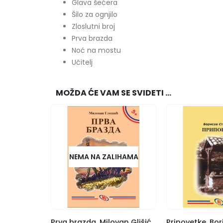
Glava šećera
Šilo za ognjilo
Zloslutni broj
Prva brazda
Noć na mostu
Učitelj
MOŽDA ĆE VAM SE SVIDETI …
NEMA NA ZALIHAMA
Prva brazda, Milovan Glišić