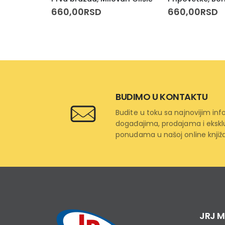
660,00
RSD
660,00
RSD
BUDIMO U KONTAKTU
Budite u toku sa najnovijim in
događajima, prodajama i ekskl
ponudama u našoj online knjiža
JRJ M