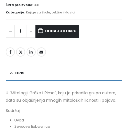
Šifra proizvoda:
441
Kategorije:
Knjige za školu
,
Lektire i klasici
DODAJ U KORPU
Alternative:
OPIS
U “Mitologiji Grčke i Rima”, koju je priredila grupa autora,
data su objašnjenja mnogih mitoloških ličnosti i pojava.
Sadržaj:
Uvod
Zevsove ljubavnice