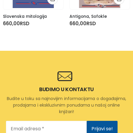
Slovenska mitologija
Antigona, Sofokle
660,00
RSD
660,00
RSD
BUDIMO U KONTAKTU
Budite u toku sa najnovijim informacijama o događajima,
prodajama i ekskluzivnim ponudama u našoj online
knjižari!
Email
adresa