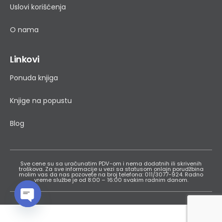
Uslovi korišćenja
O nama
Linkovi
Ponuda knjiga
Knjige na popustu
Blog
Sve cene su sa uračunatim PDV-om i nema dodatnih ili skrivenih
troškova. Za sve informacije u vezi sa statusom onlajn porudžbina
molim vas da nas pozovete na broj telefona: 011/3077-924. Radno
vreme službe je od 8:00 – 16:00 svakim radnim danom.
Open