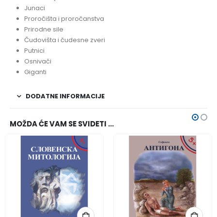
Junaci
Proročišta i proročanstva
Prirodne sile
Čudovišta i čudesne zveri
Putnici
Osnivači
Giganti
DODATNE INFORMACIJE
MOŽDA ĆE VAM SE SVIDETI …