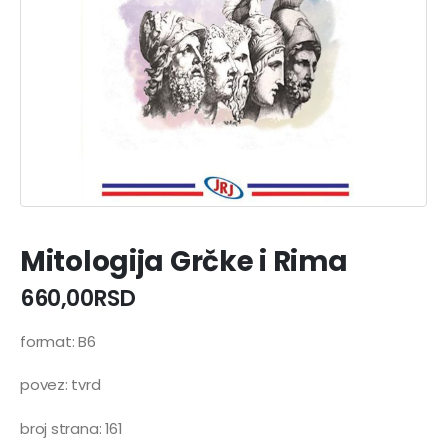
Mitologija Grčke i Rima
660,00
RSD
format: B6
povez: tvrd
broj strana: 161