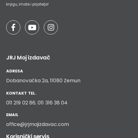
knjigu, imate i prijatelja!
JRJ Moj izdavač
ADRESA
Dobanovačka 2a, 11080 Zemun
KONTAKT TEL.
011 219 02 86
,
011 316 38 04
EMAIL
office@jrjmojizdavac.com
Korisnički servis