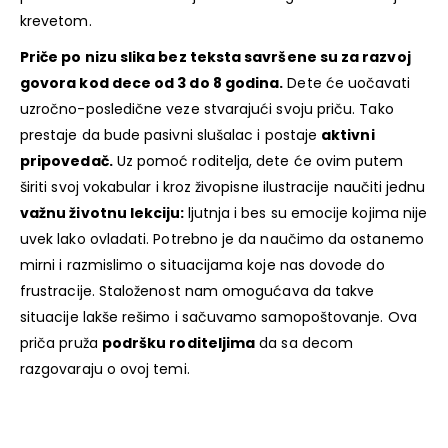
krevetom.
Priče po nizu slika bez teksta savršene su za razvoj
govora kod dece od 3 do 8 godina.
Dete će uočavati
uzročno-posledične veze stvarajući svoju priču. Tako
prestaje da bude pasivni slušalac i postaje
aktivni
pripovedač.
Uz pomoć roditelja, dete će ovim putem
širiti svoj vokabular i kroz živopisne ilustracije naučiti jednu
važnu životnu lekciju:
ljutnja i bes su emocije kojima nije
uvek lako ovladati. Potrebno je da naučimo da ostanemo
mirni i razmislimo o situacijama koje nas dovode do
frustracije. Staloženost nam omogućava da takve
situacije lakše rešimo i sačuvamo samopoštovanje. Ova
priča pruža
podršku roditeljima
da sa decom
razgovaraju o ovoj temi.