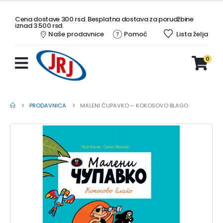
Cena dostave 300 rsd. Besplatna dostava za porudžbine
iznad 3.500 rsd.
Naše prodavnice
Pomoć
Lista želja
0
PRODAVNICA
MALENI ČUPAVKO – KOKOSOVO BLAGO