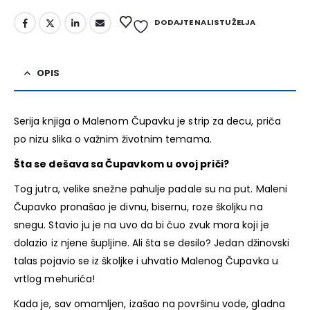
DODAJTE NA LISTU ŽELJA
OPIS
Serija knjiga o Malenom Čupavku je strip za decu, priča
po nizu slika o važnim životnim temama.
Šta se dešava sa Čupavkom u ovoj priči?
Tog jutra, velike snežne pahulje padale su na put. Maleni
Čupavko pronašao je divnu, bisernu, roze školjku na
snegu. Stavio ju je na uvo da bi čuo zvuk mora koji je
dolazio iz njene šupljine. Ali šta se desilo? Jedan džinovski
talas pojavio se iz školjke i uhvatio Malenog Čupavka u
vrtlog mehurića!
Kada je, sav omamljen, izašao na površinu vode, gladna