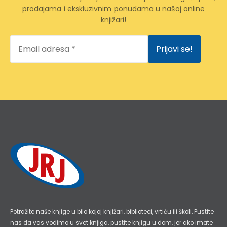
prodajama i ekskluzivnim ponudama u našoj online
knjižari!
Email
adresa
*
Potražite naše knjige u bilo kojoj knjižari, biblioteci, vrtiću ili školi. Pustite
nas da vas vodimo u svet knjiga, pustite knjigu u dom, jer ako imate