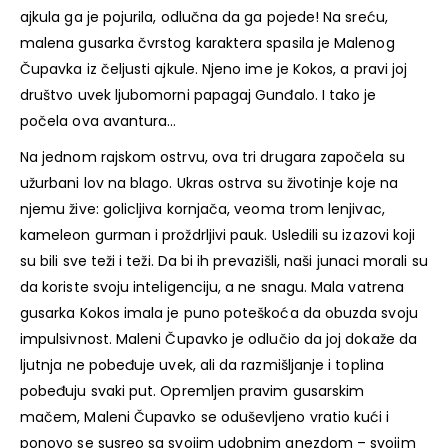
ajkula ga je pojurila, odlučna da ga pojede! Na sreću,
malena gusarka čvrstog karaktera spasila je Malenog
Čupavka iz čeljusti ajkule. Njeno ime je Kokos, a pravi joj
društvo uvek ljubomorni papagaj Gunđalo. I tako je
počela ova avantura…
Na jednom rajskom ostrvu, ova tri drugara započela su
užurbani lov na blago. Ukras ostrva su životinje koje na
njemu žive: golicljiva kornjača, veoma trom lenjivac,
kameleon gurman i proždrljivi pauk. Usledili su izazovi koji
su bili sve teži i teži. Da bi ih prevazišli, naši junaci morali su
da koriste svoju inteligenciju, a ne snagu. Mala vatrena
gusarka Kokos imala je puno poteškoća da obuzda svoju
impulsivnost. Maleni Čupavko je odlučio da joj dokaže da
ljutnja ne pobeđuje uvek, ali da razmišljanje i toplina
pobeđuju svaki put. Opremljen pravim gusarskim
mačem, Maleni Čupavko se oduševljeno vratio kući i
ponovo se susreo sa svojim udobnim gnezdom – svojim