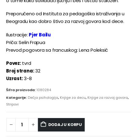
o tome kako savladati ljutnju i bes i ostati staložen.
Preporučeno od Instituta za pedagoška istraživanja u
Beogradu kao dobro štivo za razvoj govora kod dece.
Ilustracije:
Pjer Bailu
Priča: Selin Frapua
Prevod pogovora sa francuskog: Lena Poleksić
Povez:
tvrd
Broj strana:
32
Uzrast:
3-8
Šifra proizvoda:
1080284
Kategorije:
Dečja psihologija
,
Knjige za decu
,
Knjige za razvoj govora
,
Stripovi
DODAJ U KORPU
Alternative: