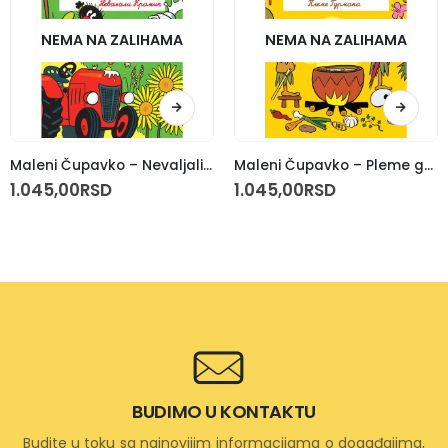
NEMA NA ZALIHAMA
NEMA NA ZALIHAMA
Maleni Čupavko – Nevaljali Kramik
Maleni Čupavko – Pleme gurmana
1.045,00
RSD
1.045,00
RSD
BUDIMO U KONTAKTU
Budite u toku sa najnovijim informacijama o događajima,