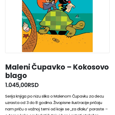
Maleni Čupavko – Kokosovo
blago
1.045,00
RSD
Serija knjiga po nizu slika o Malenom Čupavku za decu
uzrasta od 3 do 8 godina. Živopisne ilustracije pričaju
nam priču o važnoj temi od koje se „za dlaku“ poraste –