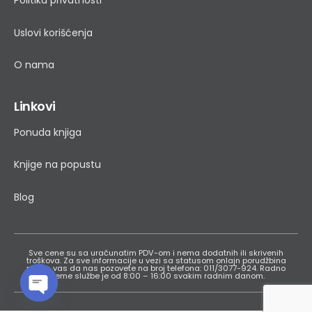
Politika privatnosti
Uslovi korišćenja
O nama
Linkovi
Ponuda knjiga
Knjige na popustu
Blog
Sve cene su sa uračunatim PDV-om i nema dodatnih ili skrivenih
troškova. Za sve informacije u vezi sa statusom onlajn porudžbina
molim vas da nas pozovete na broj telefona: 011/3077-924. Radno
vreme službe je od 8:00 – 16:00 svakim radnim danom.
Open