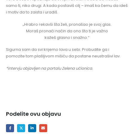
samo ti, niko drugi. A kada postaviš cilj – imaš ka čemu da ideš
i motiv da to zaista i uradiš.
„Hrabro rekavši šta želi, pronašao je svoj glas.
Moraš pronaći način da ono što ti je važno
kažeš glasno i snažno.“
Sigurna sam da svi krijemo lava u sebi. Probudite ga i
pomozite tom plašljivom mišiću da postane neustrašivi lav.
*intervju objavljen na portalu Zelena učionica.
Podelite ovu objavu