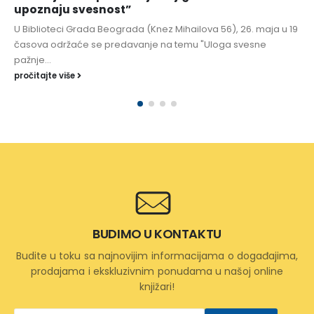
upoznaju svesnost”
U Biblioteci Grada Beograda (Knez Mihailova 56), 26. maja u 19
časova održaće se predavanje na temu "Uloga svesne
pažnje...
pročitajte više
BUDIMO U KONTAKTU
Budite u toku sa najnovijim informacijama o događajima,
prodajama i ekskluzivnim ponudama u našoj online
knjižari!