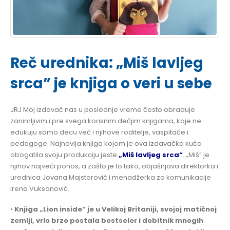
Reč urednika: „Miš lavljeg
srca” je knjiga o veri u sebe
JRJ Moj izdavač nas u poslednje vreme često obraduje
zanimljivim i pre svega korisnim dečjim knjigama, koje ne
edukuju samo decu već i njihove roditelje, vaspitače i
pedagoge. Najnovija knjiga kojom je ova izdavačka kuća
obogatila svoju produkciju jeste
„Miš lavljeg srca“
. „Miš“ je
njihov najveći ponos, a zašto je to tako, objašnjava direktorka i
urednica Jovana Majstorović i menadžerka za komunikacije
Irena Vuksanović.
•
Knjiga „Lion inside“ je u Velikoj Britaniji, svojoj matičnoj
zemlji, vrlo brzo postala bestseler i dobitnik mnogih