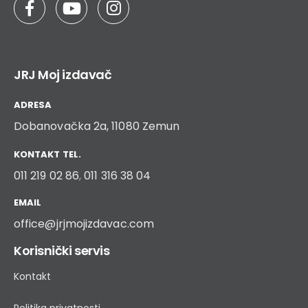
JRJ Moj izdavač
ADRESA
Dobanovačka 2a, 11080 Zemun
KONTAKT TEL.
011 219 02 86
,
011 316 38 04
EMAIL
office@jrjmojizdavac.com
Korisnički servis
Kontakt