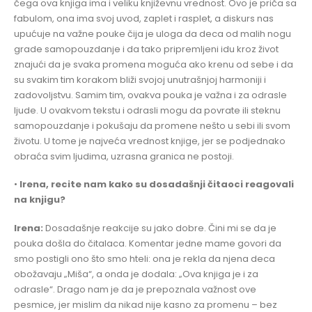
čega ova knjiga ima i veliku književnu vrednost. Ovo je priča sa
fabulom, ona ima svoj uvod, zaplet i rasplet, a diskurs nas
upućuje na važne pouke čija je uloga da deca od malih nogu
grade samopouzdanje i da tako pripremljeni idu kroz život
znajući da je svaka promena moguća ako krenu od sebe i da
su svakim tim korakom bliži svojoj unutrašnjoj harmoniji i
zadovoljstvu. Samim tim, ovakva pouka je važna i za odrasle
ljude. U ovakvom tekstu i odrasli mogu da povrate ili steknu
samopouzdanje i pokušaju da promene nešto u sebi ili svom
životu. U tome je najveća vrednost knjige, jer se podjednako
obraća svim ljudima, uzrasna granica ne postoji.
•
Irena, recite nam kako su dosadašnji čitaoci reagovali
na knjigu?
Irena:
Dosadašnje reakcije su jako dobre. Čini mi se da je
pouka došla do čitalaca. Komentar jedne mame govori da
smo postigli ono što smo hteli: ona je rekla da njena deca
obožavaju „Miša“, a onda je dodala: „Ova knjiga je i za
odrasle“. Drago nam je da je prepoznala važnost ove
pesmice, jer mislim da nikad nije kasno za promenu – bez