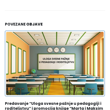
POVEZANE
OBJAVE
Predavanje “Uloga svesne pažnje u pedagogiji i
roditeljstvu” i promocija knjige “Marta i Maksim