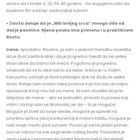
obzira da li imate 4, 20, 50, 80 godina… Svi dugujemo sebi da
budemo što srećniji i zadovoljniji sobom.
• Zaista deluje da je „Miš lavljeg srca“ mnogo više od
dečje pesmice. Njena pouka ima primenu i u praktičnom
životu.
Irena:
Apsolutno. Recimo, ja sam u jednom trenutku osvestila
da je život zaista kratak i da je pogrešno čekati da se velike
stvari dese da bismo bili srećni. Pogotovo je pogrešno
očekivati da se to desi samo od sebe. Sreća je i u malim
trenucima od kojih je život sastavljen dok ne dođu te velike
stvari. Ranije sam imala i neke poslove koji me nisu dovoljno
ispunjavali ili koji nisu bili za mene. Ali sam shvatila da je to
isključivo do mene – ako se potrudim, pronaći ću posao koji
volim i za koji sam se školovala, jer da – to je moguće!
Moguće je živeti za svoje ideale, moguće je isplivati na
površinu uprkos jakoj konkurenciji ili malom tržištu, moguće je
naći svoje mesto pod suncem. Posao je samo jedan primer,
ovo se odnosi na sve segmente našeg života. Presudna je
vera u sebe i spoznaja da svojim životom treba da vladaš