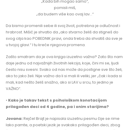
„Kada bih mogao samo“,
pomisli miš,
„da budem više kao ovaj lav…“
Da bismo promenili sebe ili svoj život, potrebna je odlučnost i
hrabrost. Mišić je shvatio da „ako stvarno želiš da stigneš do
svog cilja kao POBEDNIK pravi, onda treba da shvatiš da sve je
u tvojoj glavi.“ I tu kreće njegova promena.
Zašto smatram da je ova knjiga izuzetno važna? Zato što nam
daje jednu od najvažnijih životnih lekcija, koje, čini mi se, ljudi
često nisu svesni. Svako od nas može da postigne sve što želi,
ako to jako želi. Nije važno da li si mali ili veliki, jer „čak i kada si
mali, kad nešto želiš snažno, ako si LAV u srcu, to jedino je
VAŽNO“.
•
Kako je takav tekst s psihološkom konotacijom
prilagođen deci od 4 godine, pa i onim starijima?
Jovana:
Rejčel Brajt je napisala izuzetnu pesmu čije se rime
lako pamte, a poetski jezik je svakako prilagođen deci, zbog