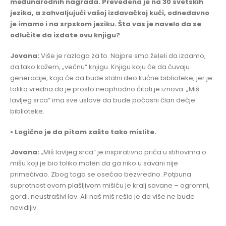
međunarodnih nagrada. Prevedena je na 30 svetskih
jezika, a zahvaljujući vašoj izdavačkoj kući, odnedavno
je imamo i na srpskom jeziku. Šta vas je navelo da se
odlučite da izdate ovu knjigu?
Jovana:
Više je razloga za to. Najpre smo želeli da izdamo,
da tako kažem, „večnu“ knjigu. Knjigu koju će da čuvaju
generacije, koja će da bude stalni deo kućne biblioteke, jer je
toliko vredna da je prosto neophodno čitati je iznova. „Miš
lavljeg srca“ ima sve uslove da bude počasni član dečje
biblioteke.
• Logično je da pitam zašto tako mislite.
Jovana:
„Miš lavljeg srca“ je inspirativna priča u stihovima o
mišu koji je bio toliko malen da ga niko u savani nije
primećivao. Zbog toga se osećao bezvredno. Potpuna
suprotnost ovom plašljivom mišiću je kralj savane – ogromni,
gordi, neustrašivi lav. Ali naš miš rešio je da više ne bude
nevidljiv.