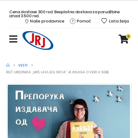
Cena dostave 300 rsd. Besplatna dostava za porudžbine
iznad 3.500 rsd.
Naše prodavnice
Pomoć
Lista želja
0
VESTI
REČ UREDNIKA: „MIŠ LAVLJEG SRCA” JE KNJIGA O VERI U SEBE