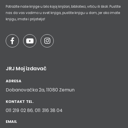
Potražite naše knjige u bilo kojoj knjižari, biblioteci, vrtiću ili školi. Pustite
nas da vas vodimo u svet knjiga, pustite knjigu u dom, jer ako imate
knjigu, imate i prijatelja!
JRJ Moj izdavač
ADRESA
Dobanovačka 2a, 11080 Zemun
KONTAKT TEL.
011 219 02 86
,
011 316 38 04
EMAIL