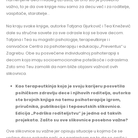
važno, to je da ove knjige nisu samo za decu već i za roditelje,
vaspitače, staratelje…
Na kraju svake knjige, autorke Tatjana Gjurković i Tea Knežević
dale su stručne savete za sve odrasle koji se bave decom.
Tatjana i Tea su magistri psihologije, terapeutkinje i i
osnivačice Centra za psihoterapiju i edukaciju „Preventus“ u
Zagrebu. Obe su posvećene individualnoj psihoterapiji s
decom koja imaju socioemocionalne poteškoće i odraslima.
Zato smo Teu zamolili da nam bliže objasni važnost ovih
slikovnica.
Kao terapeutkinja koja je svoju karijeru posvetila
psihičkom zdravlju dece i njihovih roditelja, autorka
ste brojnih knjiga na temu psihoterapije igrom,
priručnika, publikacija i tepaeutskih slikovnica.
Edicija „Podrška roditeljstvu“ je jedna od takvih
projekata. Zašto su ove slikovnice posebno važne?
Ove slikovnice su važne jer opisuju situacije u kojima će se
većina dece nekada naći, a s naglaskom na to da se opiše i