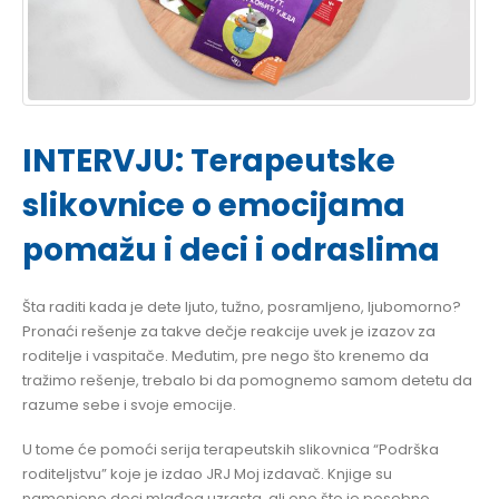
INTERVJU: Terapeutske
slikovnice o emocijama
pomažu i deci i odraslima
Šta raditi kada je dete ljuto, tužno, posramljeno, ljubomorno?
Pronaći rešenje za takve dečje reakcije uvek je izazov za
roditelje i vaspitače. Međutim, pre nego što krenemo da
tražimo rešenje, trebalo bi da pomognemo samom detetu da
razume sebe i svoje emocije.
U tome će pomoći serija terapeutskih slikovnica “Podrška
roditeljstvu” koje je izdao JRJ Moj izdavač. Knjige su
namenjene deci mlađeg uzrasta, ali ono što je posebno