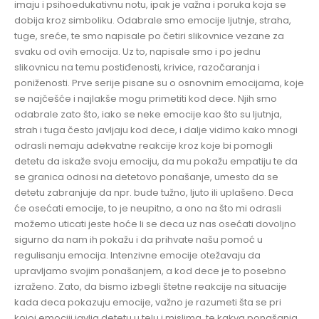
imaju i psihoedukativnu notu, ipak je važna i poruka koja se
dobija kroz simboliku. Odabrale smo emocije ljutnje, straha,
tuge, sreće, te smo napisale po četiri slikovnice vezane za
svaku od ovih emocija. Uz to, napisale smo i po jednu
slikovnicu na temu postiđenosti, krivice, razočaranja i
poniženosti. Prve serije pisane su o osnovnim emocijama, koje
se najčešće i najlakše mogu primetiti kod dece. Njih smo
odabrale zato što, iako se neke emocije kao što su ljutnja,
strah i tuga često javljaju kod dece, i dalje vidimo kako mnogi
odrasli nemaju adekvatne reakcije kroz koje bi pomogli
detetu da iskaže svoju emociju, da mu pokažu empatiju te da
se granica odnosi na detetovo ponašanje, umesto da se
detetu zabranjuje da npr. bude tužno, ljuto ili uplašeno. Deca
će osećati emocije, to je neupitno, a ono na što mi odrasli
možemo uticati jeste hoće li se deca uz nas osećati dovoljno
sigurno da nam ih pokažu i da prihvate našu pomoć u
regulisanju emocija. Intenzivne emocije otežavaju da
upravljamo svojim ponašanjem, a kod dece je to posebno
izraženo. Zato, da bismo izbegli štetne reakcije na situacije
kada deca pokazuju emocije, važno je razumeti šta se pri
kojoj emociji javlja detetu u telu i mislima, te kakva ponašanja