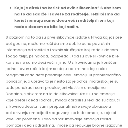
Koja je direktna korist od ovih slikovnica? S obzirom
na to da sadrže i savete za roditelje, rekli bismo da
korist nemaju samo deca već i roditelji ili oni koji
rade s decom na bilo koji način.
S obzirom na to da su prve slikovnice izdate u Hrvatskoj još pre
pet godina, možemo reći da smo dobile puno povratnih
informacija od roditelja i raznih stručnjaka koji rade s decom
(odgojitelja, psihologa, logopeda…) da su ove slikovnice bile
korisne ne samo deci već i njima. U slikovnicama je korišćen
jednostavan rečnik kojim se daju konkretne ideje kako
reagovati kada dete pokazuje neku emociju ili problematično
ponašanje, a upravo to je nešto što je odraslima teško, jer su
tada ponekad i sami preplavljeni vlastitim emocijama.
Dodatno, s obzirom na to da slikovnice ukazuju na emocije
koje osete i deca i odrasli, mnogi odrasli su rekli da su čitajući
slikovnicu detetu i sami prepoznali neke svoje obrasce u
pokazivanju emocija ili reagovanju na tuđe emocije, koje bi
voleli da promene. Tako da razumevanje emocija zaista
pomaže i deci i odraslima, i može da redukuje brojne izazovne