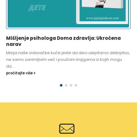
Mišljenje psihologa Doma zdravlja: Ukroćena
narav
Misija naše izdavačke kuće jeste da deci ulepšamo detinjstvo,
ne samo zanimljivim već i poučnim knjigama iz kojih mogu
da...
pročitajte više