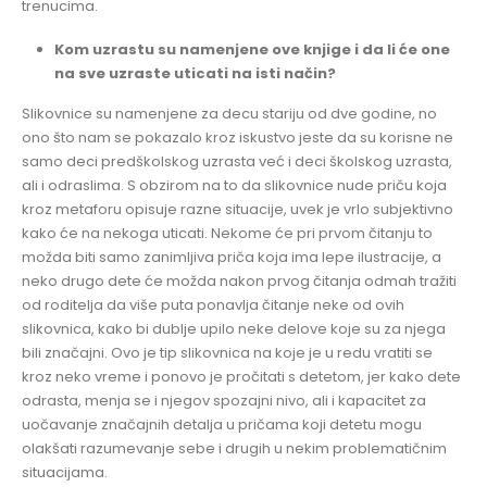
trenucima.
Kom uzrastu su namenjene ove knjige i da li će one
na sve uzraste uticati na isti način?
Slikovnice su namenjene za decu stariju od dve godine, no
ono što nam se pokazalo kroz iskustvo jeste da su korisne ne
samo deci predškolskog uzrasta već i deci školskog uzrasta,
ali i odraslima. S obzirom na to da slikovnice nude priču koja
kroz metaforu opisuje razne situacije, uvek je vrlo subjektivno
kako će na nekoga uticati. Nekome će pri prvom čitanju to
možda biti samo zanimljiva priča koja ima lepe ilustracije, a
neko drugo dete će možda nakon prvog čitanja odmah tražiti
od roditelja da više puta ponavlja čitanje neke od ovih
slikovnica, kako bi dublje upilo neke delove koje su za njega
bili značajni. Ovo je tip slikovnica na koje je u redu vratiti se
kroz neko vreme i ponovo je pročitati s detetom, jer kako dete
odrasta, menja se i njegov spozajni nivo, ali i kapacitet za
uočavanje značajnih detalja u pričama koji detetu mogu
olakšati razumevanje sebe i drugih u nekim problematičnim
situacijama.