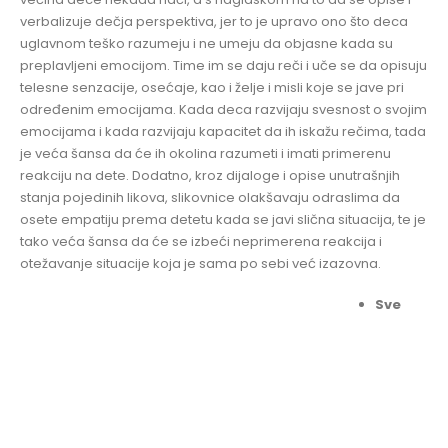
verbalizuje dečja perspektiva, jer to je upravo ono što deca
uglavnom teško razumeju i ne umeju da objasne kada su
preplavljeni emocijom. Time im se daju reči i uče se da opisuju
telesne senzacije, osećaje, kao i želje i misli koje se jave pri
određenim emocijama. Kada deca razvijaju svesnost o svojim
emocijama i kada razvijaju kapacitet da ih iskažu rečima, tada
je veća šansa da će ih okolina razumeti i imati primerenu
reakciju na dete. Dodatno, kroz dijaloge i opise unutrašnjih
stanja pojedinih likova, slikovnice olakšavaju odraslima da
osete empatiju prema detetu kada se javi slična situacija, te je
tako veća šansa da će se izbeći neprimerena reakcija i
otežavanje situacije koja je sama po sebi već izazovna.
Sve