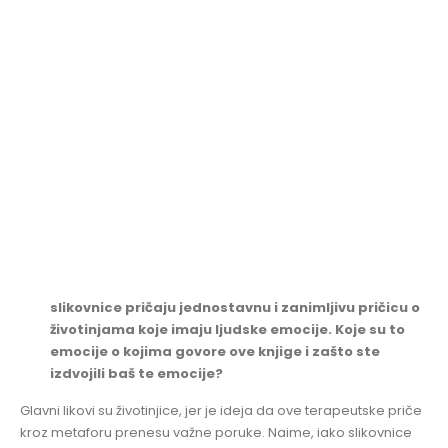
slikovnice pričaju jednostavnu i zanimljivu pričicu o
životinjama koje imaju ljudske emocije. Koje su to
emocije o kojima govore ove knjige i zašto ste
izdvojili baš te emocije?
Glavni likovi su životinjice, jer je ideja da ove terapeutske priče
kroz metaforu prenesu važne poruke. Naime, iako slikovnice