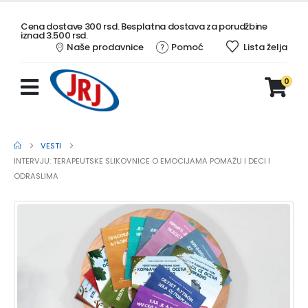
Cena dostave 300 rsd. Besplatna dostava za porudžbine
iznad 3.500 rsd.
Naše prodavnice
Pomoć
Lista želja
0
VESTI
INTERVJU: TERAPEUTSKE SLIKOVNICE O EMOCIJAMA POMAŽU I DECI I
ODRASLIMA