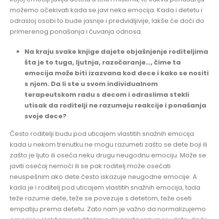
možemo očekivati kada se javi neka emocija. Kada i detetu i
odrasloj osobi to bude jasnije i predvidljivije, lakše će doći do
primerenog ponašanja i čuvanja odnosa.
Na kraju svake knjige dajete objašnjenje roditeljima
šta je to tuga, ljutnja, razočaranje…, čime ta
emocija može biti izazvana kod dece i kako se nositi
s njom. Da li ste u svom individualnom
terapeutskom radu s decom i odraslima stekli
utisak da roditelji ne razumeju reakcije i ponašanja
svoje dece?
Često roditelji budu pod uticajem vlastitih snažnih emocija
kada u nekom trenutku ne mogu razumeti zašto se dete boji ili
zašto je ljuto ili oseća neku drugu neugodnu emociju. Može se
javiti osećaj nemoći ili se pak roditelj može osećati
neuspešnim ako dete često iskazuje neugodne emocije. A
kada je i roditelj pod uticajem vlastitih snažnih emocija, tada
teže razume dete, teže se povezuje s detetom, teže oseti
empatiju prema detetu. Zato nam je važno da normalizujemo