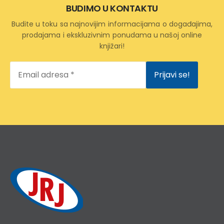
BUDIMO U KONTAKTU
Budite u toku sa najnovijim informacijama o događajima,
prodajama i ekskluzivnim ponudama u našoj online
knjižari!
Email
adresa
*