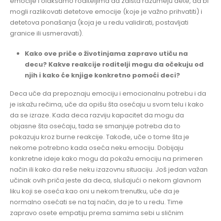
emocije i olakšamo roditeljima da zaista razumeju dete, da bi
mogli razlikovati detetove emocije (koje je važno prihvatiti) i
detetova ponašanja (koja je u redu validirati, postavljati
granice ili usmeravati).
Kako ove priče o životinjama zapravo utiču na
decu? Kakve reakcije roditelji mogu da očekuju od
njih i kako će knjige konkretno pomoći deci?
Deca uče da prepoznaju emociju i emocionalnu potrebu i da
je iskažu rečima, uče da opišu šta osećaju u svom telu i kako
da se izraze. Kada deca razviju kapacitet da mogu da
objasne šta osećaju, tada se smanjuje potreba da to
pokazuju kroz burne reakcije. Takođe, uče o tome šta je
nekome potrebno kada oseća neku emociju. Dobijaju
konkretne ideje kako mogu da pokažu emociju na primeren
način ili kako da reše neku izazovnu situaciju. Još jedan važan
učinak ovih priča jeste da deca, slušajući o nekom glavnom
liku koji se oseća kao oni u nekom trenutku, uče da je
normalno osećati se na taj način, da je to u redu. Time
zapravo osete empatiju prema samima sebi u sličnim