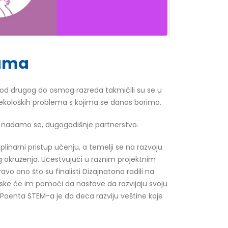
gama
i od drugog do osmog razreda takmičili su se u
 ekoloških problema s kojima se danas borimo.
še, nadamo se, dugogodišnje partnerstvo.
linarni pristup učenju, a temelji se na razvoju
og okruženja. Učestvujući u raznim projektnim
vo ono što su finalisti Dizajnatona radili na
eske će im pomoći da nastave da razvijaju svoju
. Poenta STEM-a je da deca razviju veštine koje