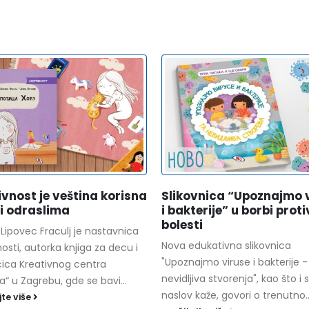
ivnost je veština korisna
Slikovnica “Upoznajmo 
 i odraslima
i bakterije” u borbi proti
bolesti
Lipovec Fraculj je nastavnica
Nova edukativna slikovnica
nosti, autorka knjiga za decu i
"Upoznajmo viruse i bakterije -
čica Kreativnog centra
nevidljiva stvorenja", kao što i
a“ u Zagrebu, gde se bavi...
naslov kaže, govori o trenutno..
jte više