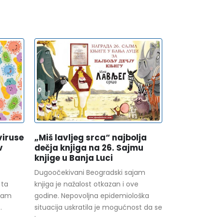
viruse
„Miš lavljeg srca“ najbolja
v
dečja knjiga na 26. Sajmu
knjige u Banja Luci
Dugoočekivani Beogradski sajam
 ta
knjiga je nažalost otkazan i ove
 sam
godine. Nepovoljna epidemiološka
.
situacija uskratila je mogućnost da se