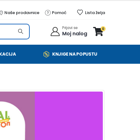
Naše prodavnice
Pomoć
Lista želja
Prijavi se
0
Moj nalog
KACIJA
KNJIGE NA POPUSTU