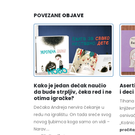
POVEZANE
OBJAVE
Kako je jedan dečak naučio
Asert
da bude strpljiv, čeka red i ne
i deci
otima igračke?
Tihana 
Dečaka Andreja nervira čekanje u
književ
redu na igralištu. On tada sreće svog
osniva
novog ljubimca koga samo on vidi –
„Košnic
Narav....
pročita