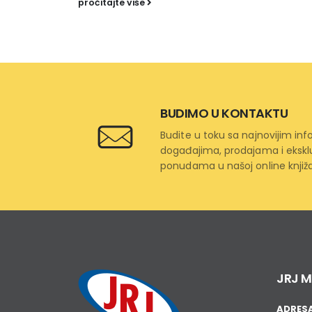
pročitajte više
BUDIMO U KONTAKTU
Budite u toku sa najnovijim in
događajima, prodajama i ekskl
ponudama u našoj online knjiža
JRJ M
ADRES