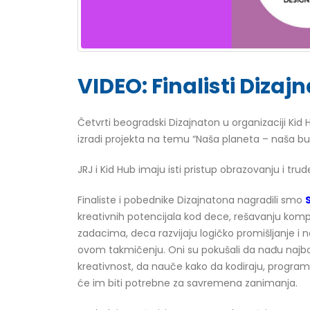
VIDEO: Finalisti Diz
Četvrti beogradski Dizajnaton u organizaciji Kid
izradi projekta na temu “Naša planeta – naša bu
JRJ i Kid Hub imaju isti pristup obrazovanju i t
Finaliste i pobednike Dizajnatona nagradili smo
kreativnih potencijala kod dece, rešavanju kompl
zadacima, deca razvijaju logičko promišljanje i n
ovom takmičenju. Oni su pokušali da nađu najbol
kreativnost, da nauče kako da kodiraju, programi
će im biti potrebne za savremena zanimanja.