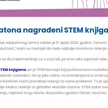
ajnatona nagrađeni STEM knji
 Hub edukativnog centra održan je 9. aprila 2022. godine. Osnovc
dućnost”, kojim su nastojali da nađu najbolje inovativno rešenje
rude se da implementiraju to u svoj rad, pa smo tako započeli na
STEM knjigama
, jer je STEM koncept koji podrazumeva multidiscip
eksnih zadataka i, što je jako važno, na interakcijama iz stvarn
a kreativan način pronalaze rešenja za razne probleme. To je upra
je lokalno rešenje za globalne ekološke izazove. STEM radne sv
raju, naprave svog robota, da postanu geolozi, fizičari, naučnici