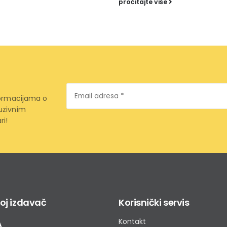
pročitajte više
Email
formacijama o
adresa
*
uzivnim
ri!
oj izdavač
Korisnički servis
Kontakt
A