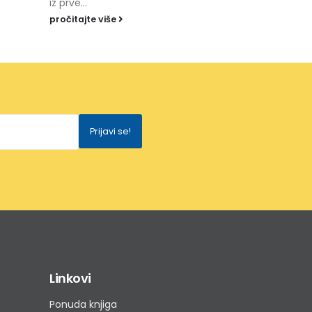
iz prve...
pročitajte više
Linkovi
Ponuda knjiga