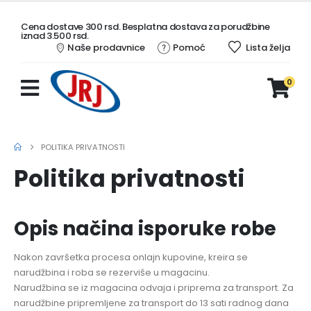
Cena dostave 300 rsd. Besplatna dostava za porudžbine
iznad 3.500 rsd.
Naše prodavnice
Pomoć
Lista želja
0
POLITIKA PRIVATNOSTI
Politika privatnosti
Opis načina isporuke robe
Nakon završetka procesa onlajn kupovine, kreira se
narudžbina i roba se rezerviše u magacinu.
Narudžbina se iz magacina odvaja i priprema za transport. Za
narudžbine pripremljene za transport do 13 sati radnog dana