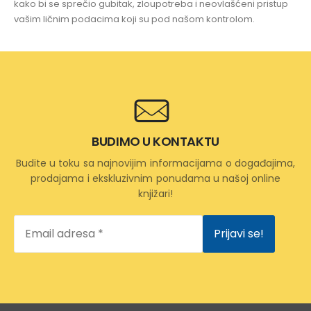
kako bi se sprečio gubitak, zloupotreba i neovlašćeni pristup
vašim ličnim podacima koji su pod našom kontrolom.
BUDIMO U KONTAKTU
Budite u toku sa najnovijim informacijama o događajima,
prodajama i ekskluzivnim ponudama u našoj online
knjižari!
Email
adresa
*