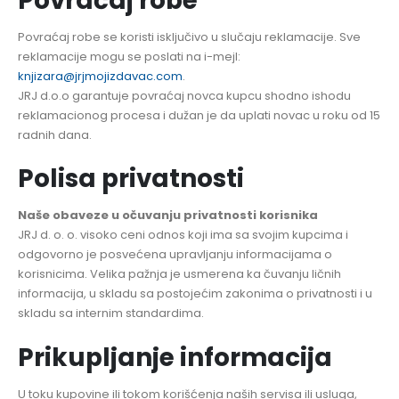
Povraćaj robe
Povraćaj robe se koristi isključivo u slučaju reklamacije. Sve
reklamacije mogu se poslati na i-mejl:
knjizara@jrjmojizdavac.com
.
JRJ d.o.o garantuje povraćaj novca kupcu shodno ishodu
reklamacionog procesa i dužan je da uplati novac u roku od 15
radnih dana.
Polisa privatnosti
Naše obaveze u očuvanju privatnosti korisnika
JRJ d. o. o. visoko ceni odnos koji ima sa svojim kupcima i
odgovorno je posvećena upravljanju informacijama o
korisnicima. Velika pažnja je usmerena ka čuvanju ličnih
informacija, u skladu sa postojećim zakonima o privatnosti i u
skladu sa internim standardima.
Prikupljanje informacija
U toku kupovine ili tokom korišćenja naših servisa ili usluga,