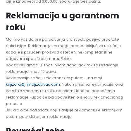
čiji je iznos veći od 3.000,00 isporuka je besplatna.
Reklamacija u garantnom
roku
Molimo vas da pre poručivanja proizvoda pažljivo pročitate
opis knjige. Reklamacije se mogu podneti isključivo u slučaju
kada je isporučeni proizvod oštećen, nekompletan ili ne
odgovara specifikaciji narudžbine.
Rok za reklamaciju iznosi osam dana, dok rok za rešavanje
reklamacije iznosi 15 dana.
Reklamacije se šalju elektronskim putem – na mejl
knjizara@jrjmojizdavac.com
. Nakon prijema reklamacije, ona
će biti razmotrena i u roku od osam dana od podnošenja
reklamacije kupac će biti obavešten o ishodu reklamacionog
procesa.
JRJ d.o.o će potrošaču koji izjavljuje reklamaciju elektronskim
putem potvrditi prijem reklamacije.