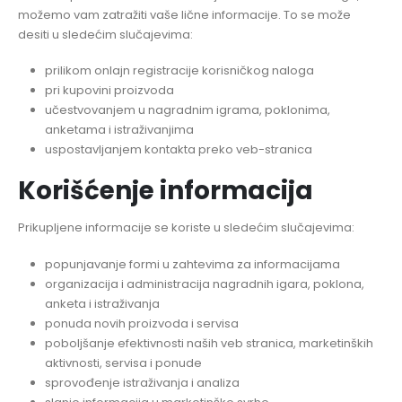
možemo vam zatražiti vaše lične informacije. To se može
desiti u sledećim slučajevima:
prilikom onlajn registracije korisničkog naloga
pri kupovini proizvoda
učestvovanjem u nagradnim igrama, poklonima,
anketama i istraživanjima
uspostavljanjem kontakta preko veb-stranica
Korišćenje informacija
Prikupljene informacije se koriste u sledećim slučajevima:
popunjavanje formi u zahtevima za informacijama
organizacija i administracija nagradnih igara, poklona,
anketa i istraživanja
ponuda novih proizvoda i servisa
poboljšanje efektivnosti naših veb stranica, marketinških
aktivnosti, servisa i ponude
sprovođenje istraživanja i analiza