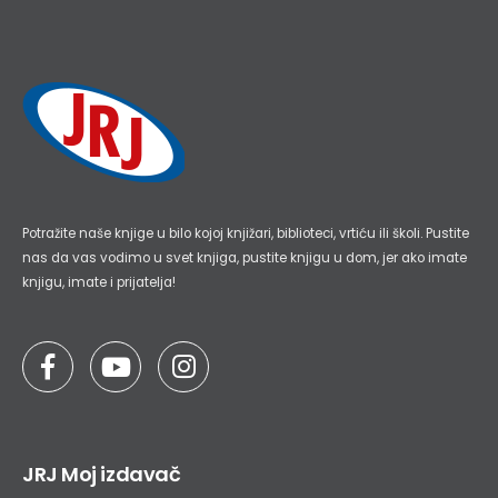
Potražite naše knjige u bilo kojoj knjižari, biblioteci, vrtiću ili školi. Pustite
nas da vas vodimo u svet knjiga, pustite knjigu u dom, jer ako imate
knjigu, imate i prijatelja!
JRJ Moj izdavač