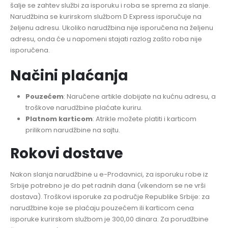
šalje se zahtev službi za isporuku i roba se sprema za slanje.
Narudžbina se kurirskom službom D Express isporučuje na
željenu adresu. Ukoliko narudžbina nije isporučena na željenu
adresu, onda će u napomeni stajati razlog zašto roba nije
isporučena.
Načini plaćanja
Pouzećem
: Naručene artikle dobijate na kućnu adresu, a
troškove narudžbine plaćate kuriru.
Platnom karticom
: Atrikle možete platiti i karticom
prilikom narudžbine na sajtu.
Rokovi dostave
Nakon slanja narudžbine u e-Prodavnici, za isporuku robe iz
Srbije potrebno je do pet radnih dana (vikendom se ne vrši
dostava). Troškovi isporuke za područje Republike Srbije: za
narudžbine koje se plaćaju pouzećem ili karticom cena
isporuke kurirskom službom je 300,00 dinara. Za porudžbine