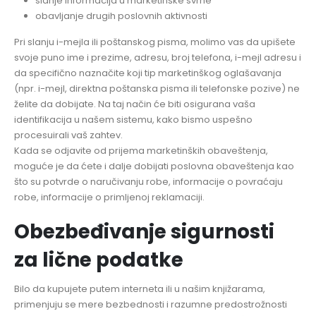
slanje informacija u marketinške svrhe
obavljanje drugih poslovnih aktivnosti
Pri slanju i-mejla ili poštanskog pisma, molimo vas da upišete
svoje puno ime i prezime, adresu, broj telefona, i-mejl adresu i
da specifično naznačite koji tip marketinškog oglašavanja
(npr. i-mejl, direktna poštanska pisma ili telefonske pozive) ne
želite da dobijate. Na taj način će biti osigurana vaša
identifikacija u našem sistemu, kako bismo uspešno
procesuirali vaš zahtev.
Kada se odjavite od prijema marketinških obaveštenja,
moguće je da ćete i dalje dobijati poslovna obaveštenja kao
što su potvrde o naručivanju robe, informacije o povraćaju
robe, informacije o primljenoj reklamaciji.
Obezbeđivanje sigurnosti
za lične podatke
Bilo da kupujete putem interneta ili u našim knjižarama,
primenjuju se mere bezbednosti i razumne predostrožnosti